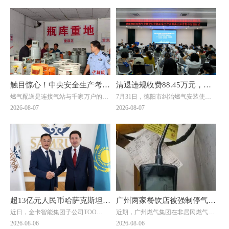
触目惊心！中央安全生产考核
清退违规收费88.45万元，惠
燃气配送是连接气站与千家万户的关
7月31日，德阳市纠治燃气安装使用
巡查组暗访云南：液化气瓶装
及群众4000余户！德阳市举
键环节，但在此次明查暗访中，却成
价格乱象工作会暨惠民退费集中发放
2026-08-07
2026-08-07
供应站违规超量存储4倍以上
行燃气纠治惠民退费集中发放
了问题重灾区。7月20日，考核巡查
仪式在旌阳区八角井街道举行。四川
组随机检查时发现，云南滇楚液化气
省住建厅城建处处长、厅信息中心主
仪式
有限公司长润街液化气瓶装供应站存
任邓夏扬，派驻省住建厅纪检监察组
在重大事故隐患。该供应站核定为三
综合处处长魏社莅临出席活动，邓夏
类供应站点，按规范要求存储量不能
扬作讲话。德阳市住建局党组成员、
超过1立方(15公斤钢瓶最多28瓶)。然
副局长陈文元汇报全市燃气纠治工作
而，现场瓶库内竟堆放着超过150瓶
情况。活动现场，7个区（市、县）
液化石油气，超量存储4倍以上。当
亮出退费成绩，为7位退费群众代表
考核巡查组专家询问为何超量存储
发放退费凭证，相关燃气企业同步为
时，供应站负责人支支吾吾，无法给
另外7名群众现场办理退费，以现金
超13亿元人民币哈萨克斯坦大
广州两家餐饮店被强制停气！
出合理解释。
和转账形式累计退费4.56万元。截至
近日，金卡智能集团子公司ТОО
近期，广州燃气集团在非居民燃气安
单落地！金卡智能国际化战略
原因曝光→
当天，全市累计清退违规收费88.45万
"Goldcard Smart Group
全专项治理中，对两家拒不整改隐患
2026-08-06
2026-08-06
元，惠及群众4000余户。