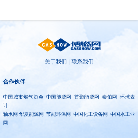
迎来关键突破
Kazakhstan"（以下简称“金卡哈萨
的餐饮单位依法采取中止供气措施
克”）与ТОО "BTS Digital"（以下简
↓↓↓
称“BTS Digital”）签署了智能燃气表
销售合同，订单总额折合人民币约8.9
亿元，是公司深耕中亚能源数字化赛
道的标志性重磅订单。
关于我们
|
联系我们
合作伙伴
中国城市燃气协会 中国能源网 首聚能源网 泰伯网 环球表
计
轴承网 华夏能源网 节能环保网 中国化工设备网 中国水工业
网