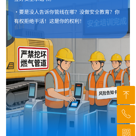
ꁸ
ꂅ
回到顶部
ꀥ
010-64919527