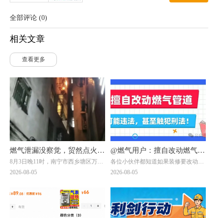
全部评论
(
0
)
相关文章
查看更多
燃气泄漏没察觉，贸然点火做
@燃气用户：擅自改动燃气管
8月3日晚11时，南宁市西乡塘区万秀
各位小伙伴都知道如果装修要改动燃
饭？南宁一自建房发生爆燃，
道，可能违法，甚至触犯刑
村一栋自建房发生爆燃事件：一名男
气管道需联系燃气公司！但有一些小
2026-08-05
2026-08-05
一男子被烧伤！日常用气记住
法！
子在加热饭菜时，未察觉燃气泄漏，
伙伴贪图方便，自行处置或找非专业
点燃燃气灶的瞬间突发爆燃，导致其
人员处理，一不留神就违法了。下面
8要8不要
二级烧伤，当晚已送往附近医院治
两位小伙伴的遭遇，会给大家带来怎
疗。
样的思考呢？