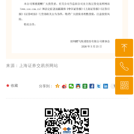
ꁸ
ꂅ
回到顶部
来源：上海证券交易所网站
ꀥ
010-64919527
끄
收藏
143
分享到：
微信二维码