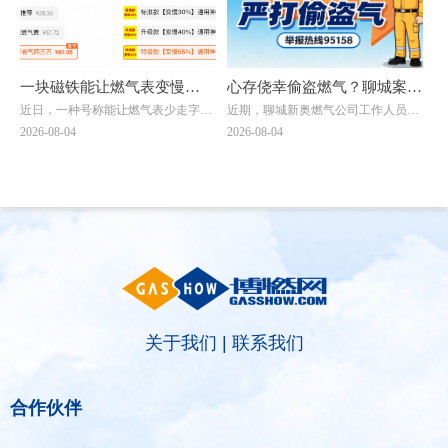
一块磁铁能让燃气表变慢
心存侥幸偷盗燃气？聊城案例
近日，一种号称能让燃气表少走字
近期，聊城新奥燃气公司工作人员开
99%？央视曝光“省气神器”骗
警示：一经查处绝不姑息
的“省气神器”在电商平台销售。实际
展上门安全巡检工作，在对辖区住户
2026-08-04
2026-08-04
局真相
上，这就是一款吸铁石，不少商家发
燃气设备排查过程中，发现一户居民
布视频演示所谓的磁铁吸燃气表，能
家中燃气表运行状态异常。工作人员
够让计量变慢的操作，打出“燃气省
第一时间调取后台智能数据系统核查
一半”的营销噱头。记者咨询多个售
比对，经细致核验确认，该住户燃气
卖“省气神器”的商家，客服均表示，
表已连续两三年时间未正常走表，长
磁铁让燃气表变慢的核心原理是磁场
期存在私用燃气不计量、涉嫌偷盗燃
干扰内部磁性部件或电子传感计数，
气的违法行为。为杜绝安全隐患、维
有商家特别提示“很隐秘不会被发
护企业合法权益，聊城新奥燃气公司
现，可以放心使用”。一位商家介
工作人员立即向开发区公安分局北城
绍，这种“省气神器”对老式燃气表的
派出所报警求助。
作用更大。
关于我们
|
联系我们
合作伙伴