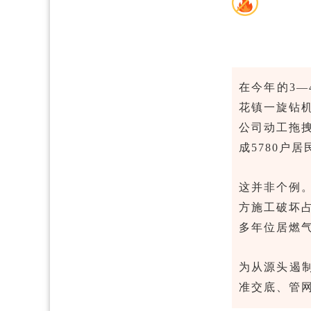
在今年的3—
花镇一旋钻机
公司动工拖拽
成5780户
这并非个例。
方施工破坏占
多年位居燃
为从源头遏
准交底、管网