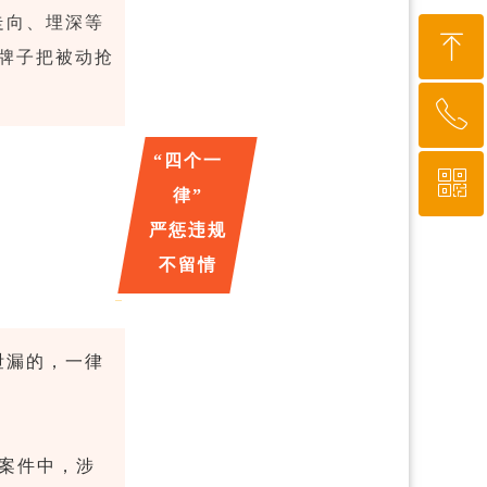
走向、埋深等
ꁸ
牌子把被动抢
ꂅ
回到顶部
“四个一
ꀥ
010-64919527
律”
严惩违规
微信二维码
不留情
泄漏的，一律
。
案件中，涉