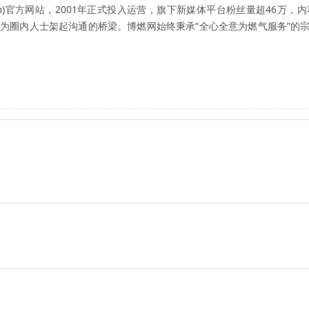
ow.com)官方网站，2001年正式投入运营，旗下新媒体平台粉丝量超4
为圈内人士架起沟通的桥梁。博燃网始终秉承“全心全意为燃气服务”的