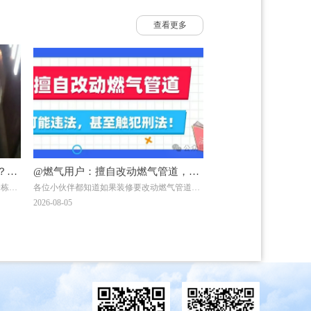
查看更多
？南
@燃气用户：擅自改动燃气管道，可
一栋自
各位小伙伴都知道如果装修要改动燃气管道需
烧
能违法，甚至触犯刑法！
菜时，
联系燃气公司！但有一些小伙伴贪图方便，自
2026-08-05
发爆
行处置或找非专业人员处理，一不留神就违法
医院治
了。下面两位小伙伴的遭遇，会给大家带来怎
样的思考呢？