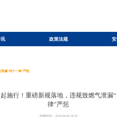
资讯
政策法规
安
资讯
政策法规
安
泄漏“四个一律”严惩
日起施行！重磅新规落地，违规致燃气泄漏
律”严惩
创建时间：
2026-06-09
20:16