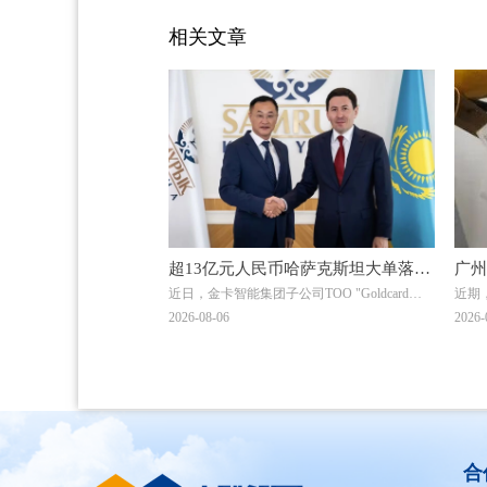
相关文章
超13亿元人民币哈萨克斯坦大单落
广州
近日，金卡智能集团子公司ТОО "Goldcard
近期
地！金卡智能国际化战略迎来关键突
光→
Smart Group Kazakhstan"（以下简称“金卡哈萨
理中
2026-08-06
2026-
破
克”）与ТОО "BTS Digital"（以下简称“BTS
取中
Digital”）签署了智能燃气表销售合同，订单总
额折合人民币约8.9亿元，是公司深耕中亚能源
数字化赛道的标志性重磅订单。
合