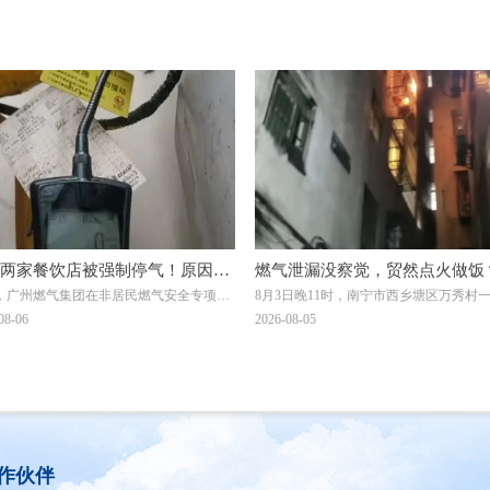
两家餐饮店被强制停气！原因曝
燃气泄漏没察觉，贸然点火做饭
，广州燃气集团在非居民燃气安全专项治
8月3日晚11时，南宁市西乡塘区万秀村
宁一自建房发生爆燃，一男子被
，对两家拒不整改隐患的餐饮单位依法采
建房发生爆燃事件：一名男子在加热饭
08-06
2026-08-05
伤！日常用气记住8要8不要
止供气措施↓↓↓
未察觉燃气泄漏，点燃燃气灶的瞬间突
燃，导致其二级烧伤，当晚已送往附近
疗。
作伙伴