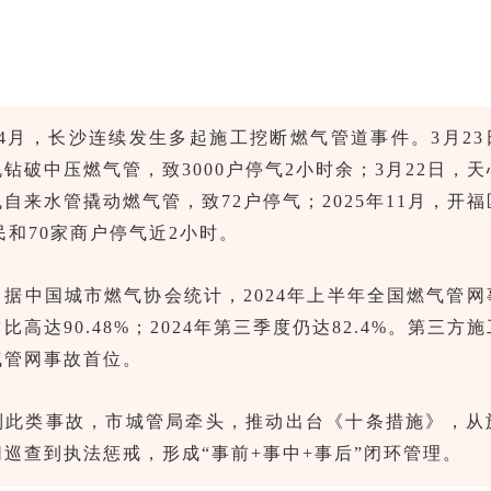
4月，长沙连续发生多起施工挖断燃气管道事件。3月2
钻破中压燃气管，致3000户停气2小时余；3月22日，
自来水管撬动燃气管，致72户停气；2025年11月，开
居民和70家商户停气近2小时。
据中国城市燃气协会统计，2024年上半年全国燃气管
比高达90.48%；2024年第三季度仍达82.4%。第三方
气管网事故首位。
制此类事故，市城管局牵头，推动出台《十条措施》，从
巡查到执法惩戒，形成“事前+事中+事后”闭环管理。