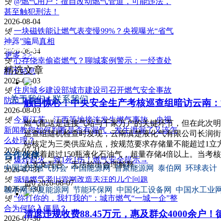
넷
@燃气用户：擅自改动燃气管道，可能违法，
甚至触犯刑法！
2026-08-04
넷
一块磁铁能让燃气表变慢99%？央视曝光“省气
神器”骗局真相
最新内容
2026-08-04
更多 >>
넷
心存侥幸偷盗燃气？聊城案例警示：一经查处
精选文章
绝不姑息
2026-08-03
넷
住房城乡建设部城市建设司召开燃气安全事故
关于我们
|
联系我们
防范工作约谈会
触目惊心！中央安全生产考核巡查组暗访云南：
2026-08-03
넷
今夏江苏、江西等地接连发生燃气事故，央视
燃气配送是连接气站与千家万户的关键环节，但在此次明
新闻教您如何判断是否有漏气，发生泄漏了又该怎
巡查组随机检查时发现，云南滇楚液化气有限公司长润街
么处理？
站核定为三类供应站点，按规范要求存储量不能超过1立方(
2026-07-31
堆放着超过150瓶液化石油气，超量存储4倍以上。当考
合作伙伴
넷
爆炸起火，致1死1伤！燃气安全提示→
人支支吾吾，无法给出合理解释。
中国城市燃气协会 中国能源网 首聚能源网 泰伯网 环球表计
2026-07-31
넷
城镇燃气老旧管网改造关注的几个问题
넶
0
2026-08-07
2026-07-30
轴承网 华夏能源网 节能环保网 中国化工设备网 中国水工业
넷
“你打你的，我打我的”：城市燃气“一城一企”整
合为何陷入僵局？
清退违规收费88.45万元，惠及群众4000余
2026-07-30