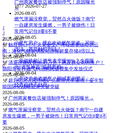
广州两家餐饮店被强制停气！原因曝光
넶
77
2026-07-27
→
2026-08-05
燃气泄漏没察觉，贸然点火做饭？南宁
一自建房发生爆燃，一男子被烧伤！日
1
常用气记住8要8不要
3
2026-08-05
2
2026-08-07
@燃气用户：擅自改动燃气管道，可能
4
넷
触目惊心！中央安全生产考核巡查组暗访云
5
违法，甚至触犯刑法！
南：液化气瓶装供应站违规超量存储4倍以上
6
2026-08-04
2026-08-07
7
一块磁铁能让燃气表变慢99%？央视曝
넷
清退违规收费88.45万元，惠及群众4000余户！
8
光“省气神器”骗局真相
德阳市举行燃气纠治惠民退费集中发放仪式
2026-08-04
2026-08-06
心存侥幸偷盗燃气？聊城案例警示：一
넷
超13亿元人民币哈萨克斯坦大单落地！金卡智
经查处绝不姑息
能国际化战略迎来关键突破
2026-08-06
넷
广州两家餐饮店被强制停气！原因曝光→
2026-08-05
넷
燃气泄漏没察觉，贸然点火做饭？南宁一自建
房发生爆燃，一男子被烧伤！日常用气记住8要8不
要
2026-08-05