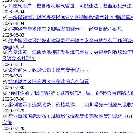
2026-08-05
넷
@燃气用户：擅自改动燃气管道，可能违法，甚至触犯刑法
2026-08-04
넷
一块磁铁能让燃气表变慢99%？央视曝光“省气神器”骗局真
2026-08-04
넷
心存侥幸偷盗燃气？聊城案例警示：一经查处绝不姑息
2026-08-03
넷
住房城乡建设部城市建设司召开燃气安全事故防范工作约谈
展会信息
2026-08-03
更多 >>
넷
今夏江苏、江西等地接连发生燃气事故，央视新闻教您如何
又该怎么处理？
2026-07-31
넷
爆炸起火，致1死1伤！燃气安全提示→
2026-07-31
넷
城镇燃气老旧管网改造关注的几个问题
2026-07-30
넷
“你打你的，我打我的”：城市燃气“一城一企”整合为何陷入
2026-07-30
넷
案例警示｜违规收费、价格欺诈……四川曝光一批燃气乱收
2026-07-29
넷
行业重磅国标发布！城镇燃气输配管道完整性管理规范（GB/T 477
实施
2026-07-29