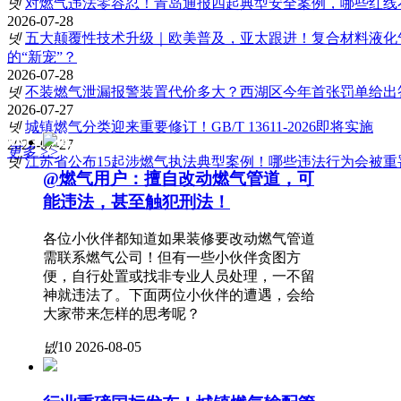
넷
对燃气违法零容忍！青岛通报四起典型安全案例，哪些红线
2026-07-28
넷
五大颠覆性技术升级｜欧美普及，亚太跟进！复合材料液化
的“新宠”？
2026-07-28
넷
不装燃气泄漏报警装置代价多大？西湖区今年首张罚单给出
2026-07-27
넷
城镇燃气分类迎来重要修订！GB/T 13611-2026即将实施
联合报道
2026-07-27
更多 >>
넷
江苏省公布15起涉燃气执法典型案例！哪些违法行为会被重
@燃气用户：擅自改动燃气管道，可
能违法，甚至触犯刑法！
各位小伙伴都知道如果装修要改动燃气管道
需联系燃气公司！但有一些小伙伴贪图方
便，自行处置或找非专业人员处理，一不留
神就违法了。下面两位小伙伴的遭遇，会给
大家带来怎样的思考呢？
넶
10
2026-08-05