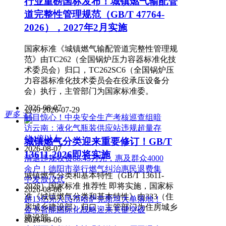
行业重磅国标发布！城镇燃气输配管
道完整性管理规范（GB/T 47764-
2026），2027年2月实施
国家标准《城镇燃气输配管道完整性管理规
范》由TC262（全国锅炉压力容器标准化技
术委员会）归口，TC262SC6（全国锅炉压
力容器标准化技术委员会在役承压设备分
会）执行，主管部门为国家标准委。
热门排行
2026-08-07
넶
60
2026-07-29
更多 >>
触目惊心！中央安全生产考核巡查组暗
访云南：液化气瓶装供应站违规超量存
储4倍以上
城镇燃气分类迎来重要修订！GB/T
2026-08-07
13611-2026即将实施
清退违规收费88.45万元，惠及群众4000
余户！德阳市举行燃气纠治惠民退费集
城镇燃气分类和基本特性（GB/T 13611-
中发放仪式
2026）国家标准 推荐性 即将实施，国家标
2026-08-06
准《城镇燃气分类和基本特性》由333（住
超13亿元人民币哈萨克斯坦大单落地！
房城乡建设部）归口，主管部门为住房城乡
金卡智能国际化战略迎来关键突破
建设部。
2026-08-06