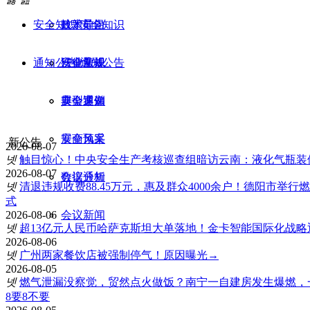
安全知识
技术前沿
政策导向
安全知识
通知公告
行业新规
法律法规
安全常识
通知公告
典型案例
安全速递
展会通知
安全预案
展商风采
新公告
2026-08-07
넷
触目惊心！中央安全生产考核巡查组暗访云南：液化气瓶装
2026-08-07
数据分析
会议通知
넷
清退违规收费88.45万元，惠及群众4000余户！德阳市举
式
2026-08-06
会议新闻
넷
超13亿元人民币哈萨克斯坦大单落地！金卡智能国际化战略
2026-08-06
넷
广州两家餐饮店被强制停气！原因曝光→
2026-08-05
넷
燃气泄漏没察觉，贸然点火做饭？南宁一自建房发生爆燃，
8要8不要