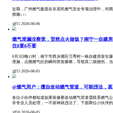
近期，广州燃气集团在非居民燃气安全专项治理中，对两
措施↓↓↓
넶
11
2026-08-06
燃气泄漏没察觉，贸然点火做饭？南宁一自建房
住8要8不要
8月3日晚11时，南宁市西乡塘区万秀村一栋自建房发生
泄漏，点燃燃气灶的瞬间突发爆燃，导致其二级烧伤，当
넶
15
2026-08-05
@燃气用户：擅自改动燃气管道，可能违法，甚
各位小伙伴都知道如果装修要改动燃气管道需联系燃气公
非专业人员处理，一不留神就违法了。下面两位小伙伴的
넶
10
2026-08-05