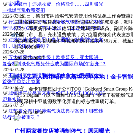
式
넷
案例警示｜违规收费、价格欺诈……四川曝光
一批燃气乱收费案例
7月31日，德阳市纠治燃气安装使用价格乱象工作会暨
2026-07-29
넷
行业重磅国标发布！城镇燃气输配管道完整性
四川省住建厅城建处处长、厅信息中心主任邓夏扬，派驻
管理规范（GB/T 47764-2026），2027年2月实施
活动，邓夏扬作讲话。德阳市住建局党组成员、副局长陈
2026-07-29
个区（市、县）亮出退费成绩，为7位退费群众代表发放
微信
넷
对燃气违法零容忍！青岛通报四起典型安全案
场办理退费，以现金和转账形式累计退费4.56万元。截至
例，哪些红线不能碰？
群众4000余户。
2026-07-28
넷
五大颠覆性技术升级｜欧美普及，亚太跟进！
넶
0
2026-08-07
复合材料液化气瓶凭什么成为国际市场的“新宠”？
2026-07-28
넷
不装燃气泄漏报警装置代价多大？西湖区今年
超13亿元人民币哈萨克斯坦大单落地！金卡智
微博
首张罚单给出答案
2026-07-27
近日，金卡智能集团子公司ТОО "Goldcard Smart Group
넷
城镇燃气分类迎来重要修订！GB/T 13611-2026
"BTS Digital"（以下简称“BTS Digital”）签
即将实施
公司深耕中亚能源数字化赛道的标志性重磅订单。
2026-07-27
넷
江苏省公布15起涉燃气执法典型案例！哪些违
넶
8
2026-08-06
法行为会被重罚？
广州两家餐饮店被强制停气！原因曝光→