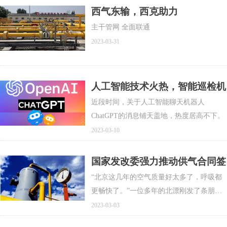
顺差2.02万亿元，扩大56.7%。按美元计
西气东输，西克助力
价，今年前4个月我国进出口总值1.94万亿
主干管网 全面联通
美元，下降1.9%。其中，出口1.12万亿美
2023-03-31
元，增长2.5%；进口8227.6亿美元，下降
7.3%；贸易顺差2941.9亿美元，扩大45%。
人工智能技术火热，智能巡检机
器人未来可期！
近段时间，关于人工智能聊天机器人
ChatGPT的消息铺天盖地，热度居高不下。
2023-03-10
国家发改委强力推动供气合同签
订和气价改革
“北京这几年的空气质量好太多了，呼吸都
更畅快了。”一位多年的北漂刚发了条朋友
圈，并配上随手拍的“北京蓝”照片。2017年
2023-03-03
以来，我国全面打响蓝天保卫战，大力推广