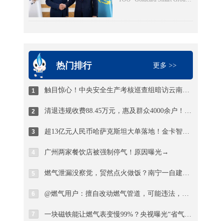
建厅纪检监察组综合处处长
化战略迎来关键突
库内竟堆放着超过150瓶液化
Kazakhstan"（以下简称“金卡
魏社莅临出席活动，邓夏扬
破
石油气，超量存储4倍以上。
哈萨克”）与ТОО "BTS
作讲话。德阳市住建局党组
当考核巡查组专家询问为何
Digital"（以下简称“BTS
成员、副局长陈文元汇报全
超量存储时，供应站负责人
Digital”）签署了智能燃气表
市燃气纠治工作情况。活动
支支吾吾，无法给出合理解
销售合同，订单总额折合人
热门排行
现场，7个区（市、县）亮出
更多 >>
释。
民币约8.9亿元，是公司深耕
退费成绩，为7位退费群众代
中亚能源数字化赛道的标志
表发放退费凭证，相关燃气
触目惊心！中央安全生产考核巡查组暗访云南：液化气瓶装供应站违规超量存储4倍以上
1
性重磅订单。
企业同步为另外7名群众现场
清退违规收费88.45万元，惠及群众4000余户！德阳市举行燃气纠治惠民退费集中发放仪式
2
办理退费，以现金和转账形
式累计退费4.56万元。截至
超13亿元人民币哈萨克斯坦大单落地！金卡智能国际化战略迎来关键突破
3
当天，全市累计清退违规收
费88.45万元，惠及群众4000
广州两家餐饮店被强制停气！原因曝光→
4
余户。
燃气泄漏没察觉，贸然点火做饭？南宁一自建房发生爆燃，一男子被烧伤！日常用气记住8要8不要
5
@燃气用户：擅自改动燃气管道，可能违法，甚至触犯刑法！
6
7
一块磁铁能让燃气表变慢99%？央视曝光“省气神器”骗局真相