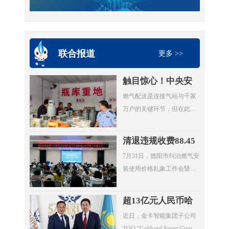
联合报道
更多 >>
触目惊心！中央安
全生产考核巡查组
燃气配送是连接气站与千家
暗访云南：液化气
万户的关键环节，但在此次
瓶装供应站违规超
明查暗访中，却成了问题重
量存储4倍以上
灾区。7月20日，考核巡查组
清退违规收费88.45
随机检查时发现，云南滇楚
万元，惠及群众
7月31日，德阳市纠治燃气安
液化气有限公司长润街液化
4000余户！德阳市
装使用价格乱象工作会暨惠
气瓶装供应站存在重大事故
举行燃气纠治惠民
民退费集中发放仪式在旌阳
隐患。该供应站核定为三类
退费集中发放仪式
区八角井街道举行。四川省
供应站点，按规范要求存储
超13亿元人民币哈
住建厅城建处处长、厅信息
量不能超过1立方(15公斤钢
萨克斯坦大单落
近日，金卡智能集团子公司
中心主任邓夏扬，派驻省住
瓶最多28瓶)。然而，现场瓶
地！金卡智能国际
ТОО "Goldcard Smart Group