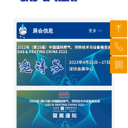
ꁸ
展会信息
更多 >>
ꂅ
回到顶部
ꀥ
010-64919527
微信二维码