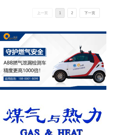
以气代煤、以电代煤，重点遏制北方冬季燃
煤取暖带来的雾霾等环境问题，并取得了重
上一页
1
2
下一页
大成效。相关研究机构指出，北方地区“煤
改气”工程为北京空气优良天气天数翻倍的
贡献率超过30%。