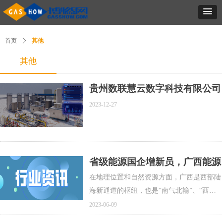
首页
ꄲ
其他
其他
贵州数联慧云数字科技有限公司
与华为云计算技术有限公司签署
2023-12-27
全面合作协议 ——共铸人工智
能燃气安全运行新体系
省级能源国企增新员，广西能源
集团成立！天然气业务覆盖上中
在地理位置和自然资源方面，广西是西部陆
下游，将开启当地天然气产业链
海新通道的枢纽，也是“南气北输”、“西电
发展新局面
东送”的重要通道，水资源、页岩气、石油
2023-06-09
与天然气等资源丰富。广西能源集团成立