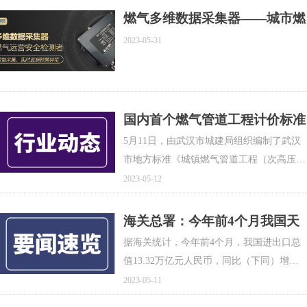
后，不仅将促进广西上中下游产业链协同发
燃气多维数据采集器——城市燃
展，也将有利于天然气下游终端市场的开发
气运营安全检测者
2023-05-31
与整合，在天然气市场改革中发挥新的作
用。
国内首个燃气管道工程计价标准
正式实施
5月11日，由武汉市城建局组织编制了武汉
市地方标准《城镇燃气管道工程（次高压及
以下）消耗量标准》正式实施。
2023-05-12
海关总署：今年前4个月我国天
然气进口量天然气进口量减价扬
据海关统计，今年前4个月，我国进出口总
值13.32万亿元人民币，同比（下同）增长
5.8%。其中，出口7.67万亿元，增长
2023-05-11
10.6%；进口5.65万亿元，增长0.02%；贸易