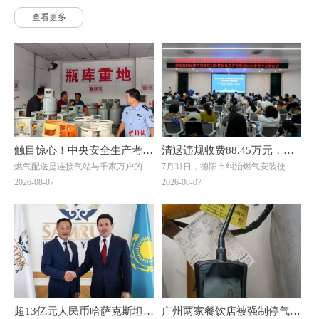
查看更多
触目惊心！中央安全生产考核
清退违规收费88.45万元，惠
燃气配送是连接气站与千家万户的关
7月31日，德阳市纠治燃气安装使用
巡查组暗访云南：液化气瓶装
及群众4000余户！德阳市举
键环节，但在此次明查暗访中，却成
价格乱象工作会暨惠民退费集中发放
2026-08-07
2026-08-07
供应站违规超量存储4倍以上
行燃气纠治惠民退费集中发放
了问题重灾区。7月20日，考核巡查
仪式在旌阳区八角井街道举行。四川
组随机检查时发现，云南滇楚液化气
省住建厅城建处处长、厅信息中心主
仪式
有限公司长润街液化气瓶装供应站存
任邓夏扬，派驻省住建厅纪检监察组
在重大事故隐患。该供应站核定为三
综合处处长魏社莅临出席活动，邓夏
类供应站点，按规范要求存储量不能
扬作讲话。德阳市住建局党组成员、
超过1立方(15公斤钢瓶最多28瓶)。然
副局长陈文元汇报全市燃气纠治工作
而，现场瓶库内竟堆放着超过150瓶
情况。活动现场，7个区（市、县）
液化石油气，超量存储4倍以上。当
亮出退费成绩，为7位退费群众代表
考核巡查组专家询问为何超量存储
发放退费凭证，相关燃气企业同步为
时，供应站负责人支支吾吾，无法给
另外7名群众现场办理退费，以现金
超13亿元人民币哈萨克斯坦大
广州两家餐饮店被强制停气！