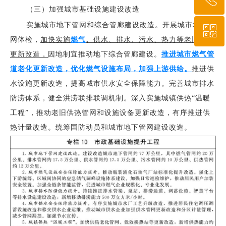
（三）加强城市基础设施建设改造
实施城市地下管网和综合管廊建设改造。开展城市地下管
ꀥ
010-64919527
网体检，
加快实施
燃气
、
供水、排水、污水、热力等老旧管网
更新改造，
因地制宜推动地下综合管廊建设。
推进城市燃气管
微信二维码
道老化更新改造，优化燃气设施布局，加强上游供给。
推进供
水设施更新改造，提高城市供水安全保障能力。完善城市排水
防涝体系，健全洪涝联排联调机制。深入实施城镇供热“温暖
工程”，推动老旧供热管网和设施设备更新改造，有序推进供
热计量改造。统筹国防动员和城市地下管网建设改造。