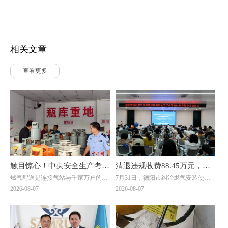
相关文章
查看更多
触目惊心！中央安全生产考核
清退违规收费88.45万元，惠
燃气配送是连接气站与千家万户的关
7月31日，德阳市纠治燃气安装使用
巡查组暗访云南：液化气瓶装
及群众4000余户！德阳市举
键环节，但在此次明查暗访中，却成
价格乱象工作会暨惠民退费集中发放
2026-08-07
2026-08-07
供应站违规超量存储4倍以上
行燃气纠治惠民退费集中发放
了问题重灾区。7月20日，考核巡查
仪式在旌阳区八角井街道举行。四川
组随机检查时发现，云南滇楚液化气
省住建厅城建处处长、厅信息中心主
仪式
有限公司长润街液化气瓶装供应站存
任邓夏扬，派驻省住建厅纪检监察组
在重大事故隐患。该供应站核定为三
综合处处长魏社莅临出席活动，邓夏