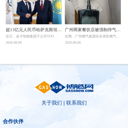
类供应站点，按规范要求存储量不能
扬作讲话。德阳市住建局党组成员、
超过1立方(15公斤钢瓶最多28瓶)。然
副局长陈文元汇报全市燃气纠治工作
而，现场瓶库内竟堆放着超过150瓶
情况。活动现场，7个区（市、县）
液化石油气，超量存储4倍以上。当
亮出退费成绩，为7位退费群众代表
考核巡查组专家询问为何超量存储
发放退费凭证，相关燃气企业同步为
时，供应站负责人支支吾吾，无法给
另外7名群众现场办理退费，以现金
超13亿元人民币哈萨克斯坦大
广州两家餐饮店被强制停气！
出合理解释。
和转账形式累计退费4.56万元。截至
近日，金卡智能集团子公司ТОО
近期，广州燃气集团在非居民燃气安
单落地！金卡智能国际化战略
原因曝光→
当天，全市累计清退违规收费88.45万
"Goldcard Smart Group
全专项治理中，对两家拒不整改隐患
2026-08-06
2026-08-06
元，惠及群众4000余户。
迎来关键突破
Kazakhstan"（以下简称“金卡哈萨
的餐饮单位依法采取中止供气措施
克”）与ТОО "BTS Digital"（以下简
↓↓↓
称“BTS Digital”）签署了智能燃气表
销售合同，订单总额折合人民币约8.9
亿元，是公司深耕中亚能源数字化赛
道的标志性重磅订单。
关于我们
|
联系我们
合作伙伴