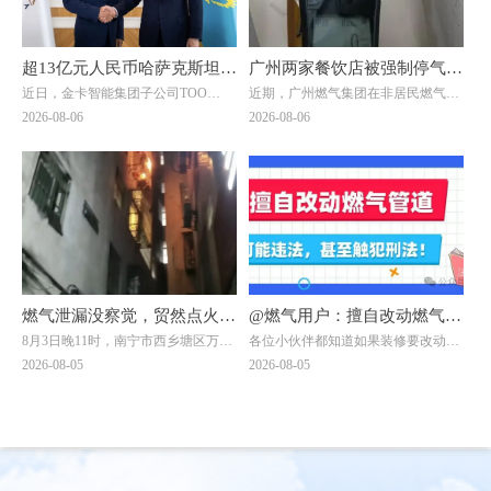
超13亿元人民币哈萨克斯坦大
广州两家餐饮店被强制停气！
近日，金卡智能集团子公司ТОО
近期，广州燃气集团在非居民燃气安
单落地！金卡智能国际化战略
原因曝光→
"Goldcard Smart Group
全专项治理中，对两家拒不整改隐患
2026-08-06
2026-08-06
迎来关键突破
Kazakhstan"（以下简称“金卡哈萨
的餐饮单位依法采取中止供气措施
克”）与ТОО "BTS Digital"（以下简
↓↓↓
称“BTS Digital”）签署了智能燃气表
销售合同，订单总额折合人民币约8.9
亿元，是公司深耕中亚能源数字化赛
道的标志性重磅订单。
燃气泄漏没察觉，贸然点火做
@燃气用户：擅自改动燃气管
8月3日晚11时，南宁市西乡塘区万秀
各位小伙伴都知道如果装修要改动燃
饭？南宁一自建房发生爆燃，
道，可能违法，甚至触犯刑
村一栋自建房发生爆燃事件：一名男
气管道需联系燃气公司！但有一些小
2026-08-05
2026-08-05
一男子被烧伤！日常用气记住
法！
子在加热饭菜时，未察觉燃气泄漏，
伙伴贪图方便，自行处置或找非专业
点燃燃气灶的瞬间突发爆燃，导致其
人员处理，一不留神就违法了。下面
8要8不要
二级烧伤，当晚已送往附近医院治
两位小伙伴的遭遇，会给大家带来怎
疗。
样的思考呢？