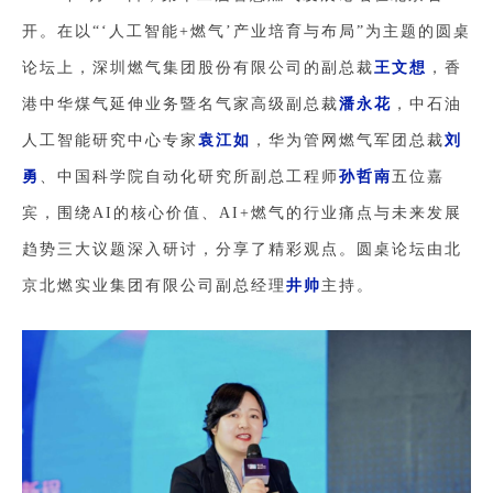
开。在以“‘人工智能+燃气’产业培育与布局”为主题的圆桌
论坛上，深圳燃气集团股份有限公司的副总裁
王文想
，香
港中华煤气延伸业务暨名气家高级副总裁
潘永花
，中石油
人工智能研究中心专家
袁江如
，华为管网燃气军团总裁
刘
勇
、中国科学院自动化研究所副总工程师
孙哲南
五位嘉
宾，围绕AI的核心价值、AI+燃气的行业痛点与未来发展
趋势三大议题深入研讨，分享了精彩观点。圆桌论坛由北
京北燃实业集团有限公司副总经理
井帅
主持。