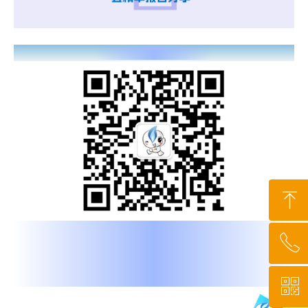
全心全意为燃气服务
ꁸ
我是博燃网
ꂅ
回到顶部
很高兴认识你们
扫描上方二维码，添加好友
邀您加入行业社群
ꀥ
010-64919527