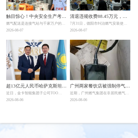
触目惊心！中央安全生产考核
清退违规收费88.45万元，惠
燃气配送是连接气站与千家万户的关
7月31日，德阳市纠治燃气安装使用
巡查组暗访云南：液化气瓶装
及群众4000余户！德阳市举
键环节，但在此次明查暗访中，却成
价格乱象工作会暨惠民退费集中发放
2026-08-07
2026-08-07
供应站违规超量存储4倍以上
行燃气纠治惠民退费集中发放
了问题重灾区。7月20日，考核巡查
仪式在旌阳区八角井街道举行。四川
组随机检查时发现，云南滇楚液化气
省住建厅城建处处长、厅信息中心主
仪式
有限公司长润街液化气瓶装供应站存
任邓夏扬，派驻省住建厅纪检监察组
在重大事故隐患。该供应站核定为三
综合处处长魏社莅临出席活动，邓夏
类供应站点，按规范要求存储量不能
扬作讲话。德阳市住建局党组成员、
超过1立方(15公斤钢瓶最多28瓶)。然
副局长陈文元汇报全市燃气纠治工作
而，现场瓶库内竟堆放着超过150瓶
情况。活动现场，7个区（市、县）
液化石油气，超量存储4倍以上。当
亮出退费成绩，为7位退费群众代表
考核巡查组专家询问为何超量存储
发放退费凭证，相关燃气企业同步为
时，供应站负责人支支吾吾，无法给
另外7名群众现场办理退费，以现金
超13亿元人民币哈萨克斯坦大
广州两家餐饮店被强制停气！
出合理解释。
和转账形式累计退费4.56万元。截至
近日，金卡智能集团子公司ТОО
近期，广州燃气集团在非居民燃气安
单落地！金卡智能国际化战略
原因曝光→
当天，全市累计清退违规收费88.45万
"Goldcard Smart Group
全专项治理中，对两家拒不整改隐患
2026-08-06
2026-08-06
元，惠及群众4000余户。
迎来关键突破
Kazakhstan"（以下简称“金卡哈萨
的餐饮单位依法采取中止供气措施
克”）与ТОО "BTS Digital"（以下简
↓↓↓
称“BTS Digital”）签署了智能燃气表
销售合同，订单总额折合人民币约8.9
亿元，是公司深耕中亚能源数字化赛
道的标志性重磅订单。