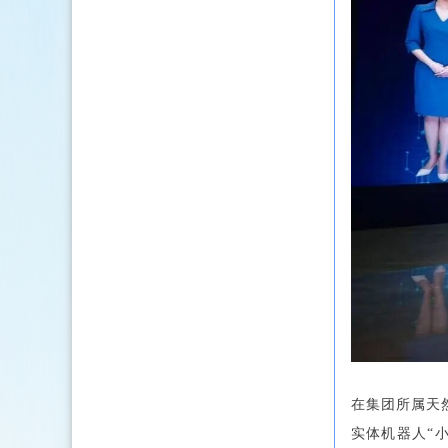
在集团所属天
实体机器人“