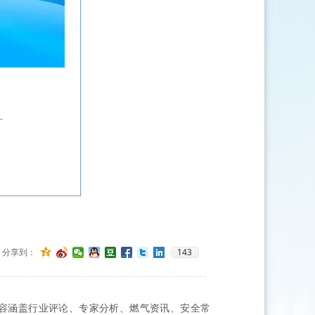
）
143
分享到：
6万，内容涵盖行业评论、专家分析、燃气资讯、安全常