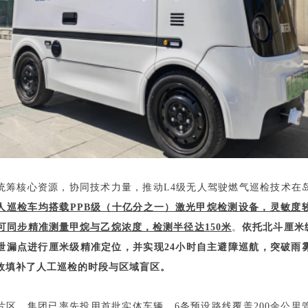
统筹核心资源，协同技术力量，推动L4级无人驾驶燃气巡检技术在
人巡检车均搭载PPB级（十亿分之一）激光甲烷检测设备，灵敏度
，可同步精准测量甲烷与乙烷浓度，检测半径达150米
。
依托北斗厘米
泄漏点进行厘米级精准定位，并实现24小时自主避障巡航，突破雨
效填补了人工巡检的时段与区域盲区。
片区，集团已率先投用首批实体车辆，6条预设路线覆盖200余公里