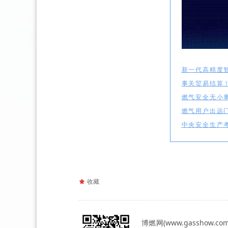
新一代高精度
事关贸易结算！
燃气安全无小
燃气用户出远
中央安全生产
끄
收藏
博燃网(www.gassh