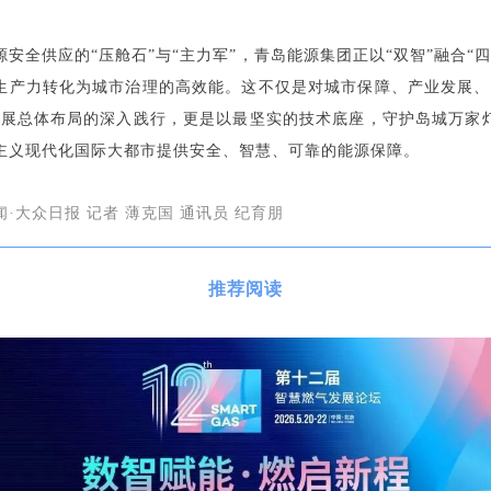
安全供应的“压舱石”与“主力军”，青岛能源集团正以“双智”融合“
生产力转化为城市治理的高效能。这不仅是对城市保障、产业发展、
发展总体布局的深入践行，更是以最坚实的技术底座，守护岛城万家
主义现代化国际大都市提供安全、智慧、可靠的能源保障。
·大众日报 记者 薄克国 通讯员 纪育朋
推荐阅读