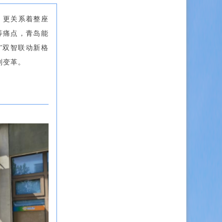
，更关系着整座
等痛点，青岛能
”双智联动新格
刻变革。