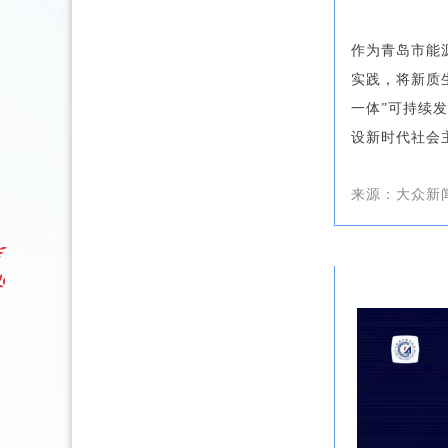
作为青岛市能源
实践，将新质
一体”可持续
设新时代社会
来源：大众新闻