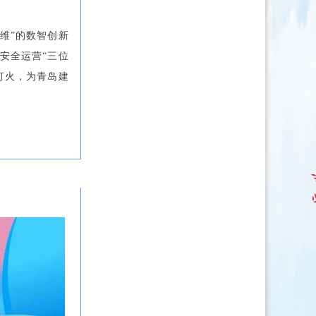
四维”的数智创新
安全运营“三位
灯火，为青岛建