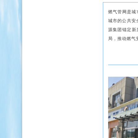
燃气管网是城
城市的公共安
源集团锚定新
局，推动燃气安