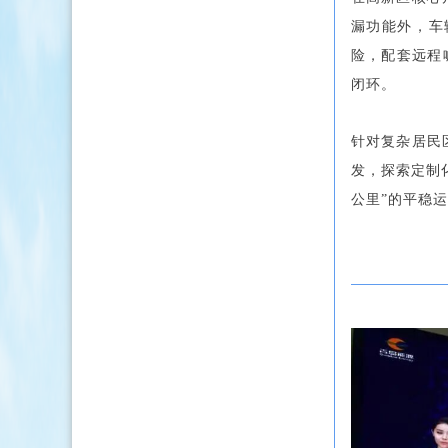
漏功能外，车
险，配套远程
闭环。
针对复杂居民
发，探索定制
公里”的平稳