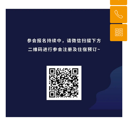
ꂅ
回到顶部
ꀥ
010-64919527
微信二维码