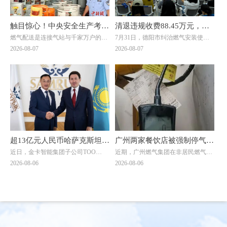
触目惊心！中央安全生产考核
清退违规收费88.45万元，惠
燃气配送是连接气站与千家万户的关
7月31日，德阳市纠治燃气安装使用
巡查组暗访云南：液化气瓶装
及群众4000余户！德阳市举
键环节，但在此次明查暗访中，却成
价格乱象工作会暨惠民退费集中发放
2026-08-07
2026-08-07
供应站违规超量存储4倍以上
行燃气纠治惠民退费集中发放
了问题重灾区。7月20日，考核巡查
仪式在旌阳区八角井街道举行。四川
组随机检查时发现，云南滇楚液化气
省住建厅城建处处长、厅信息中心主
仪式
有限公司长润街液化气瓶装供应站存
任邓夏扬，派驻省住建厅纪检监察组
在重大事故隐患。该供应站核定为三
综合处处长魏社莅临出席活动，邓夏
类供应站点，按规范要求存储量不能
扬作讲话。德阳市住建局党组成员、
超过1立方(15公斤钢瓶最多28瓶)。然
副局长陈文元汇报全市燃气纠治工作
而，现场瓶库内竟堆放着超过150瓶
情况。活动现场，7个区（市、县）
液化石油气，超量存储4倍以上。当
亮出退费成绩，为7位退费群众代表
考核巡查组专家询问为何超量存储
发放退费凭证，相关燃气企业同步为
时，供应站负责人支支吾吾，无法给
另外7名群众现场办理退费，以现金
超13亿元人民币哈萨克斯坦大
广州两家餐饮店被强制停气！
出合理解释。
和转账形式累计退费4.56万元。截至
近日，金卡智能集团子公司ТОО
近期，广州燃气集团在非居民燃气安
单落地！金卡智能国际化战略
原因曝光→
当天，全市累计清退违规收费88.45万
"Goldcard Smart Group
全专项治理中，对两家拒不整改隐患
2026-08-06
2026-08-06
元，惠及群众4000余户。
迎来关键突破
Kazakhstan"（以下简称“金卡哈萨
的餐饮单位依法采取中止供气措施
克”）与ТОО "BTS Digital"（以下简
↓↓↓
称“BTS Digital”）签署了智能燃气表
销售合同，订单总额折合人民币约8.9
亿元，是公司深耕中亚能源数字化赛
道的标志性重磅订单。