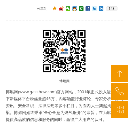
143
分享到：
ꁸ
博燃网
ꂅ
回到顶部
博燃网(www.gasshow.com)官方网站，2001年正式投入运营，旗
下新媒体平台粉丝量超46万，内容涵盖行业评论、专家分析、燃气
资讯、安全常识、法律法规等多个栏目，为圈内人士架起沟通的桥
ꀥ
010-64919527
梁。博燃网始终秉承“全心全意为燃气服务”的宗旨，在为燃气行业
提供高品质的信息和服务的同时，赢得广大用户的认可。
微信二维码