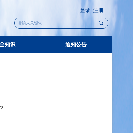
登录
注册
끠
全知识
通知公告
全知识
通知公告
？