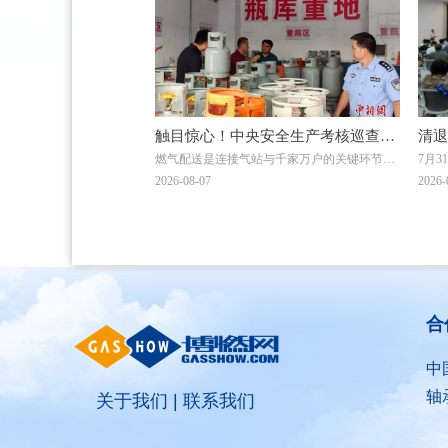
触目惊心！中央安全生产考核巡查组
清退
燃气配送是连接气站与千家万户的关键环节，
7月
暗访云南：液化气瓶装供应站违规超
40
但在此次明查暗访中，却成了问题重灾区。7
工作
2026-08-07
2026-
量存储4倍以上
退费
月20日，考核巡查组随机检查时发现，云南滇
井街
楚液化气有限公司长润街液化气瓶装供应站存
息中
在重大事故隐患。该供应站核定为三类供应站
综合
点，按规范要求存储量不能超过1立方(15公斤
话。
钢瓶最多28瓶)。然而，现场瓶库内竟堆放着超
报全
过150瓶液化石油气，超量存储4倍以上。当考
（市
核巡查组专家询问为何超量存储时，供应站负
表发
责人支支吾吾，无法给出合理解释。
名群
合
退费
收费8
中
轴
关于我们
|
联系我们