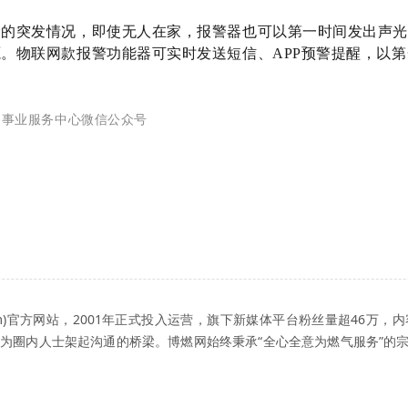
漏的突发情况，即使无人在家，报警器也可以第一时间发出声
。物联网款报警功能器可实时发送短信、APP预警提醒，以
用事业服务中心微信公众号
ow.com)官方网站，2001年正式投入运营，旗下新媒体平台粉丝量超4
为圈内人士架起沟通的桥梁。博燃网始终秉承“全心全意为燃气服务”的