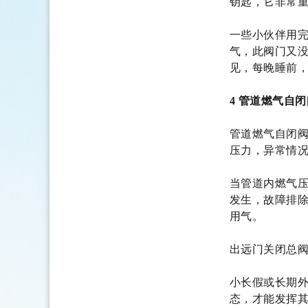
钥匙，它非常
一些小伙伴用
气，此阀门又
见，每晚睡前
4 管道燃气自
管道燃气自闭
压力，异常情
当管道内燃气
发生，故障排
用气。
出远门关闭总
小长假或长期外
态，才能发挥