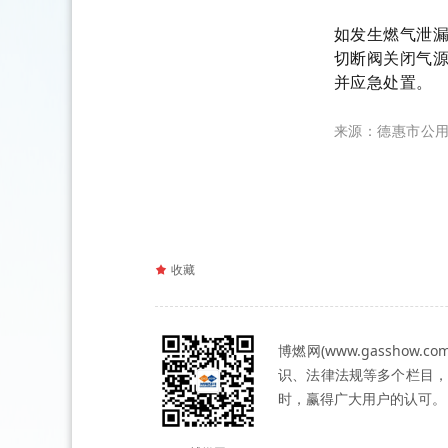
如发生燃气泄
切断阀关闭气源
并应急处置。
来源：德惠市公
끄
收藏
博燃网(www.gassh
识、法律法规等多个栏目，
时，赢得广大用户的认可。