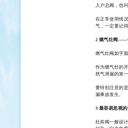
入户总阀，也
在正常使用情
气，一定要记
2 燃气灶阀—
燃气灶阀如字
作为燃气灶的
然气泄漏的第一
要特别注意的
漏事故发生。
3 最容易忽视
灶前阀一般设