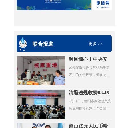
联合报道
更多 >>
触目惊心！中央安
全生产考核巡查组
燃气配送是连接气站与千家
暗访云南：液化气
万户的关键环节，但在此次
瓶装供应站违规超
明查暗访中，却成了问题重
量存储4倍以上
灾区。7月20日，考核巡查组
清退违规收费88.45
随机检查时发现，云南滇楚
万元，惠及群众
7月31日，德阳市纠治燃气安
液化气有限公司长润街液化
4000余户！德阳市
装使用价格乱象工作会暨惠
气瓶装供应站存在重大事故
举行燃气纠治惠民
民退费集中发放仪式在旌阳
隐患。该供应站核定为三类
退费集中发放仪式
区八角井街道举行。四川省
供应站点，按规范要求存储
超13亿元人民币哈