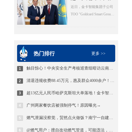
住建厅城建处处长、厅信息
量不能超过1立方(15公斤钢
萨克斯坦大单落
近日，金卡智能集团子公司
中心主任邓夏扬，派驻省住
瓶最多28瓶)。然而，现场瓶
地！金卡智能国际
ТОО "Goldcard Smart Group
建厅纪检监察组综合处处长
化战略迎来关键突
库内竟堆放着超过150瓶液化
Kazakhstan"（以下简称“金卡
魏社莅临出席活动，邓夏扬
破
石油气，超量存储4倍以上。
哈萨克”）与ТОО "BTS
作讲话。德阳市住建局党组
当考核巡查组专家询问为何
Digital"（以下简称“BTS
成员、副局长陈文元汇报全
超量存储时，供应站负责人
Digital”）签署了智能燃气表
市燃气纠治工作情况。活动
支支吾吾，无法给出合理解
销售合同，订单总额折合人
热门排行
现场，7个区（市、县）亮出
更多 >>
释。
民币约8.9亿元，是公司深耕
退费成绩，为7位退费群众代
中亚能源数字化赛道的标志
表发放退费凭证，相关燃气
触目惊心！中央安全生产考核巡查组暗访云南：液化气瓶装供应站违规超量存储4倍以上
1
性重磅订单。
企业同步为另外7名群众现场
清退违规收费88.45万元，惠及群众4000余户！德阳市举行燃气纠治惠民退费集中发放仪式
2
办理退费，以现金和转账形
式累计退费4.56万元。截至
超13亿元人民币哈萨克斯坦大单落地！金卡智能国际化战略迎来关键突破
3
当天，全市累计清退违规收
费88.45万元，惠及群众4000
广州两家餐饮店被强制停气！原因曝光→
4
余户。
燃气泄漏没察觉，贸然点火做饭？南宁一自建房发生爆燃，一男子被烧伤！日常用气记住8要8不要
5
@燃气用户：擅自改动燃气管道，可能违法，甚至触犯刑法！
6