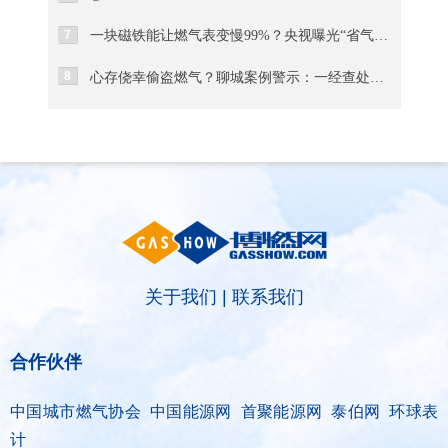
7
一块磁铁能让燃气表变慢99%？央视曝光“省气神器”骗局真相
8
心存侥幸偷盗燃气？聊城案例警示：一经查处绝不姑息
关于我们
|
联系我们
合作伙伴
中国城市燃气协会 中国能源网 首聚能源网 泰伯网 环球表
计