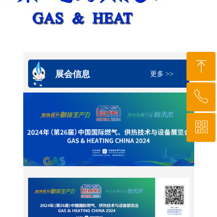
ꁸ
展会信息
更多 >>
ꂅ
回到顶部
ꀥ
010-64919527
微信二维码