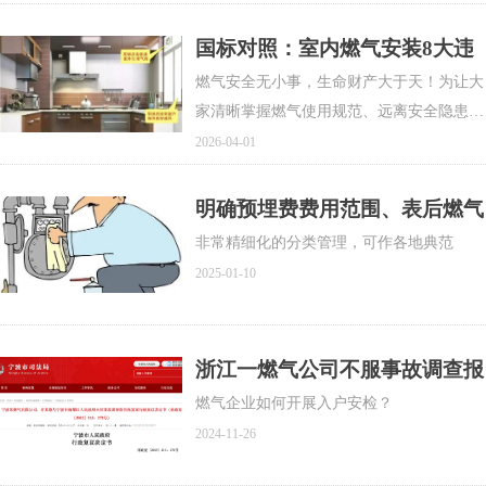
年3月26日经广东省十四届人大常委会第二
十四次会议批准，将于2026年5月1日起施
国标对照：室内燃气安装8大违
行。
规，自查避坑
燃气安全无小事，生命财产大于天！为让大
家清晰掌握燃气使用规范、远离安全隐患，
小编特意梳理了室内燃气高频违规行为、国
2026-04-01
标依据、安全危害及整改措施，施工人员及
用户均可进行对照自查。欢迎大家积极转发
明确预埋费费用范围、表后燃气
普及，共学安全知识，守护万家用气平安！
设施安装费由用户承担！浙江省
非常精细化的分类管理，可作各地典范
一地发布燃气工程安装费新标准
2025-01-10
浙江一燃气公司不服事故调查报
告提起行政复议！入户安检发现
燃气企业如何开展入户安检？
安全隐患未回访督促整改、发生
2024-11-26
闪爆事故被认定间接责任！