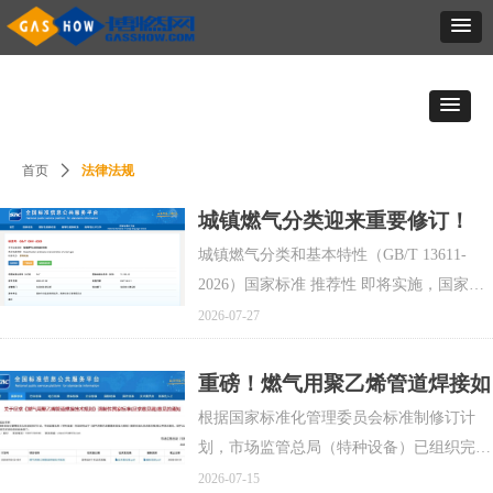
法律法规
首页
ꄲ
城镇燃气分类迎来重要修订！
GB/T 13611-2026即将实施
城镇燃气分类和基本特性（GB/T 13611-
2026）国家标准 推荐性 即将实施，国家标
准《城镇燃气分类和基本特性》由333（住
2026-07-27
房城乡建设部）归口，主管部门为住房城乡
建设部。
重磅！燃气用聚乙烯管道焊接如
何合规？强制国标草案公开征求
根据国家标准化管理委员会标准制修订计
意见
划，市场监管总局（特种设备）已组织完成
了《燃气用聚乙烯管道焊接技术规则》国家
2026-07-15