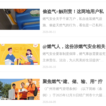
标准的征求意见稿,现公开征求意见。请于
2026年8月28日前将意见反馈给组织起草部
偷盗气=触刑责！这两地用户私
门。
改燃气设施盗气，有人已被判刑
燃气安全关乎千家万户，私自改装燃气设
施、偷盗天然气的行为，看似是一己私利
的“省钱之举”，实则是危害整个楼栋、小区
2026-06-11
公共安全的危险行为。记者6月9日从信阳市
光山县有关部门获悉，弘昌燃气光山公司在
@燃气人，这份涉燃气安全相关
燃气入户安检工作中，发现碧桂园小区某住
法律法规汇总，请收藏！
燃气安全要靠制度保障，燃气事故需要追究
户存在私自改动燃气表及燃气管道、偷盗天
主体责任。法治，为人民美好生活提供“固
然气的违法行为。该公司第一时间固定证
根本”的保障作用。用法治思维和法治方式
2026-06-10
据、联动公安部门快速处置，成功消除了一
为燃气安全生产、生活，保驾护航。
处重大燃气安全隐患。
聚焦燃气“建、储、输、用” 拧
紧城市“安全阀”——广州市人大
《广州市燃气管理条例》（以下简称《条
常委会法工委负责人就制定《广
例》）于2025年12月31日经广州市十六届人
州市燃气管理条例》答记者问
大常委会第四十五次会议表决通过，于2026
2026-04-09