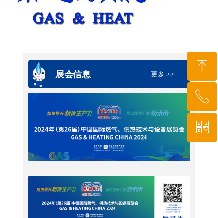
ꁸ
展会信息
更多 >>
ꂅ
回到顶部
ꀥ
010-64919527
微信二维码