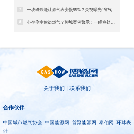
7
一块磁铁能让燃气表变慢99%？央视曝光“省气神器”骗局真相
8
心存侥幸偷盗燃气？聊城案例警示：一经查处绝不姑息
关于我们
|
联系我们
合作伙伴
中国城市燃气协会 中国能源网 首聚能源网 泰伯网 环球表
计