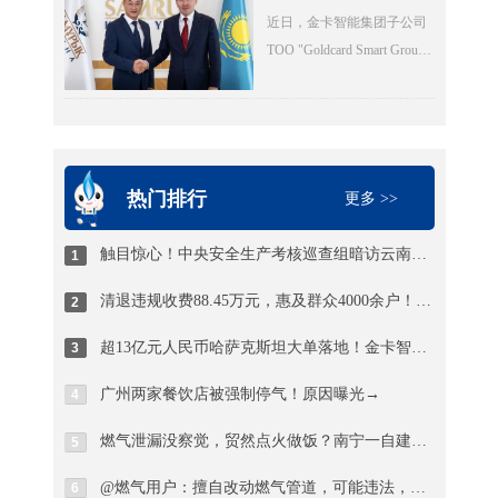
住建厅城建处处长、厅信息
量不能超过1立方(15公斤钢
萨克斯坦大单落
近日，金卡智能集团子公司
中心主任邓夏扬，派驻省住
瓶最多28瓶)。然而，现场瓶
地！金卡智能国际
ТОО "Goldcard Smart Group
建厅纪检监察组综合处处长
化战略迎来关键突
库内竟堆放着超过150瓶液化
Kazakhstan"（以下简称“金卡
魏社莅临出席活动，邓夏扬
破
石油气，超量存储4倍以上。
哈萨克”）与ТОО "BTS
作讲话。德阳市住建局党组
当考核巡查组专家询问为何
Digital"（以下简称“BTS
成员、副局长陈文元汇报全
超量存储时，供应站负责人
Digital”）签署了智能燃气表
市燃气纠治工作情况。活动
支支吾吾，无法给出合理解
销售合同，订单总额折合人
热门排行
现场，7个区（市、县）亮出
更多 >>
释。
民币约8.9亿元，是公司深耕
退费成绩，为7位退费群众代
中亚能源数字化赛道的标志
表发放退费凭证，相关燃气
触目惊心！中央安全生产考核巡查组暗访云南：液化气瓶装供应站违规超量存储4倍以上
1
性重磅订单。
企业同步为另外7名群众现场
清退违规收费88.45万元，惠及群众4000余户！德阳市举行燃气纠治惠民退费集中发放仪式
2
办理退费，以现金和转账形
式累计退费4.56万元。截至
超13亿元人民币哈萨克斯坦大单落地！金卡智能国际化战略迎来关键突破
3
当天，全市累计清退违规收
费88.45万元，惠及群众4000
广州两家餐饮店被强制停气！原因曝光→
4
余户。
燃气泄漏没察觉，贸然点火做饭？南宁一自建房发生爆燃，一男子被烧伤！日常用气记住8要8不要
5
@燃气用户：擅自改动燃气管道，可能违法，甚至触犯刑法！
6