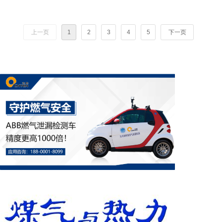
安装和开通使用。新居装修时，燃气管道的
铺设是一个大问题。片面的追求房屋视觉上
的美观，甚至不顾安全对家中的燃气管道进
上一页
1
2
3
4
5
下一页
行随意改造。那么户内燃气管道能否暗埋？
下面我们来看看《城镇燃气设计规范》是怎
么说的？