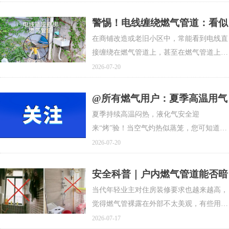
则会造成泄漏燃气沉积而引起爆炸。因此，
安装回嵌入式灶具时，一定要留橱柜通风
警惕！电线缠绕燃气管道：看似
孔，以便及时排出泄漏在橱柜中的燃气，预
无事，实则危险！抓紧自查
在商铺改造或老旧小区中，常能看到电线直
防事故发生。
接缠绕在燃气管道上，甚至在燃气管道上搭
建了用电设备。这种看似“方便”的做法，实
2026-07-20
则埋下了巨大的安全隐患。
@所有燃气用户：夏季高温用气
安全指南，请务必牢记！
夏季持续高温闷热，液化气安全迎
来“烤”验！当空气灼热似蒸笼，您可知道，
厨房里的燃气隐患，也在悄然加剧？炎炎夏
2026-07-20
日，不仅人在“渡劫”，液化气的用气安全也
面临着“烤验”！高温环境下，液化气事故风
安全科普｜户内燃气管道能否暗
险也会随之增加。如何避免意外发生？这份
埋？杜绝燃气用户违规改管！
当代年轻业主对住房装修要求也越来越高，
夏季用气安全提示，助您平安度夏！
觉得燃气管裸露在外部不太美观，有些用户
私自把燃气设施“藏”起来，从而影响天然气
2026-07-17