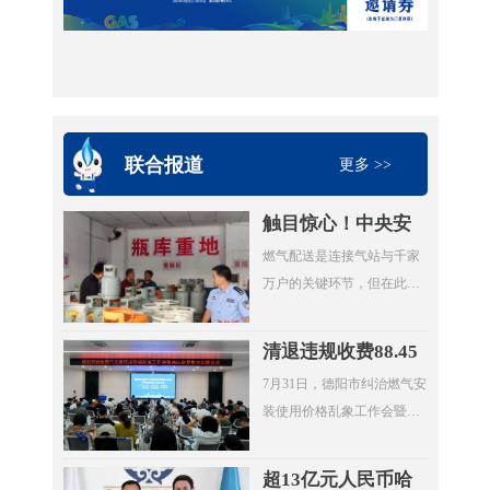
联合报道
更多 >>
触目惊心！中央安
全生产考核巡查组
燃气配送是连接气站与千家
暗访云南：液化气
万户的关键环节，但在此次
瓶装供应站违规超
明查暗访中，却成了问题重
量存储4倍以上
灾区。7月20日，考核巡查组
清退违规收费88.45
随机检查时发现，云南滇楚
万元，惠及群众
7月31日，德阳市纠治燃气安
液化气有限公司长润街液化
4000余户！德阳市
装使用价格乱象工作会暨惠
气瓶装供应站存在重大事故
举行燃气纠治惠民
民退费集中发放仪式在旌阳
隐患。该供应站核定为三类
退费集中发放仪式
区八角井街道举行。四川省
供应站点，按规范要求存储
超13亿元人民币哈