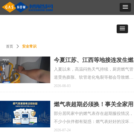
安全常识
首页
ꄲ
今夏江苏、江西等地接连发生燃
气事故，央视新闻教您如何判断
入夏以来，高温闷热天气持续，厨房燃气管
是否有漏气，发生泄漏了又该怎
道受热膨胀、软管老化龟裂等都会导致燃气
么处理？
泄漏等事故发生。今年6月底，江苏高邮市
2026-08-03
一居民在家中做晚饭时，厨房的煤气罐突然
起火，所幸他第一时间将阀门关闭，阻止了
燃气表超期必须换！事关全家用
明火的蔓延。
气安全，千万别忽视
部分居民家中的燃气表存在超期服役情况，
不少小伙伴都有疑惑：燃气表好好的没坏，
为什么一定要按时更换？其实，燃气表和燃
2026-07-24