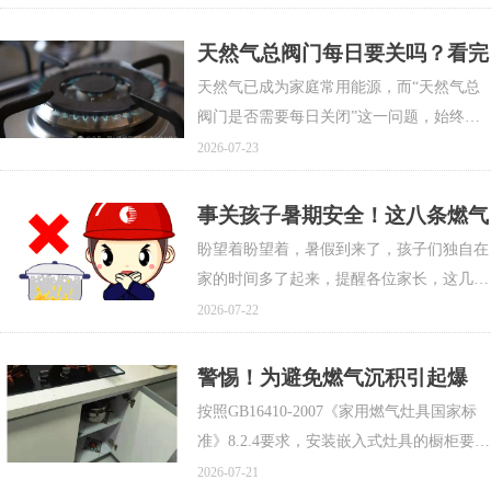
气具一样有使用年限，“超期服役”暗藏极大
的安全隐患。今天一文讲清超期燃气表更换
天然气总阀门每日要关吗？看完
的必要性、换新智能表的好处，以及大家最
这6个场景你就懂了
天然气已成为家庭常用能源，而“天然气总
关心的换表问题！
阀门是否需要每日关闭”这一问题，始终困
扰着不少用户。无论是邻里交流还是家庭讨
2026-07-23
论，该话题常引发争议，多数人对此存在认
知误区。本文结合燃气维修专业意见，详细
事关孩子暑期安全！这八条燃气
拆解阀门开关的科学方法，为家庭用气安全
安全要点，建议转发家长群
盼望着盼望着，暑假到来了，孩子们独自在
提供参考。
家的时间多了起来，提醒各位家长，这几个
燃气安全小知识，请大家认真看看，平时多
2026-07-22
给孩子“唠叨唠叨”，为快乐的暑假生活筑起
一道坚固的安全防线——
警惕！为避免燃气沉积引起爆
炸，燃气灶具下方的橱柜一定要
按照GB16410-2007《家用燃气灶具国家标
留通风孔
准》8.2.4要求，安装嵌入式灶具的橱柜要有
符合通风要求的与大气相通的开孔尺寸，否
2026-07-21