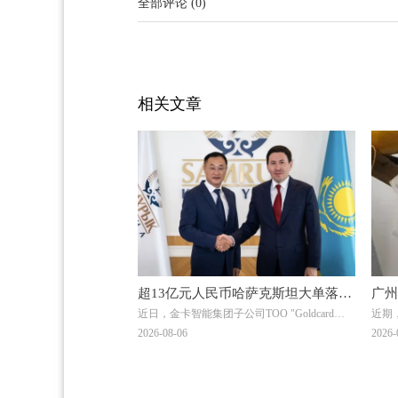
全部评论
(
0
)
相关文章
超13亿元人民币哈萨克斯坦大单落
广州
近日，金卡智能集团子公司ТОО "Goldcard
近期
地！金卡智能国际化战略迎来关键突
光→
Smart Group Kazakhstan"（以下简称“金卡哈萨
理中
2026-08-06
2026-
破
克”）与ТОО "BTS Digital"（以下简称“BTS
取中
Digital”）签署了智能燃气表销售合同，订单总
额折合人民币约8.9亿元，是公司深耕中亚能源
数字化赛道的标志性重磅订单。