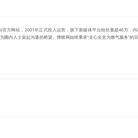
ow.com)官方网站，2001年正式投入运营，旗下新媒体平台粉丝量超4
为圈内人士架起沟通的桥梁。博燃网始终秉承“全心全意为燃气服务”的