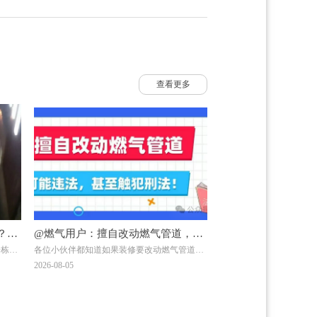
查看更多
？南
@燃气用户：擅自改动燃气管道，可
一栋自
各位小伙伴都知道如果装修要改动燃气管道需
烧
能违法，甚至触犯刑法！
菜时，
联系燃气公司！但有一些小伙伴贪图方便，自
2026-08-05
发爆
行处置或找非专业人员处理，一不留神就违法
医院治
了。下面两位小伙伴的遭遇，会给大家带来怎
样的思考呢？