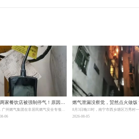
两家餐饮店被强制停气！原因曝
燃气泄漏没察觉，贸然点火做饭
，广州燃气集团在非居民燃气安全专项治
8月3日晚11时，南宁市西乡塘区万秀村
宁一自建房发生爆燃，一男子被
，对两家拒不整改隐患的餐饮单位依法采
建房发生爆燃事件：一名男子在加热饭
08-06
2026-08-05
伤！日常用气记住8要8不要
止供气措施↓↓↓
未察觉燃气泄漏，点燃燃气灶的瞬间突
燃，导致其二级烧伤，当晚已送往附近
疗。