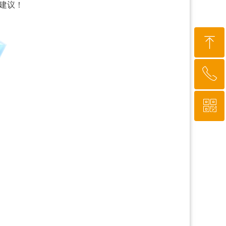
建议！
ꁸ
ꂅ
回到顶部
ꀥ
010-64919527
微信二维码