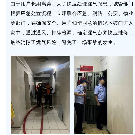
由于用户长期离莞，为了快速处理漏气隐患，城管部门
根据应急处置流程，立即联合应急、消防、公安、物业
等部门，在确保安全、用户知情同意的情况下破门进入
家中，通过通风、持续检漏、确定漏气点并快速维修，
最终消除了燃气风险，避免了一场事故的发生。