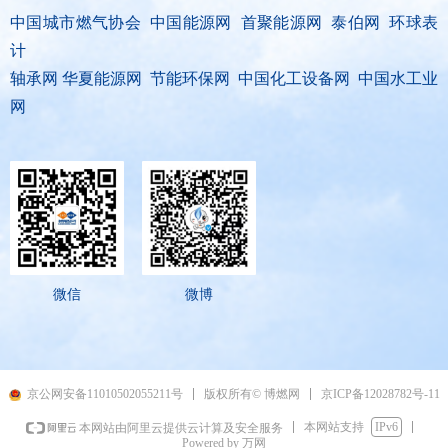
中国城市燃气协会 中国能源网 首聚能源网 泰伯网 环球表
计
轴承网 华夏能源网 节能环保网 中国化工设备网 中国水工业
网
微信
微博
京ICP备12028782号-11
京公网安备11010502055211号
版权所有© 博燃网
本网站支持
IPv6
本网站由阿里云提供云计算及安全服务
Powered by 万网