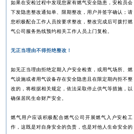
如果在安检过程中发现您家有燃气安全隐患，安检员会
下发隐患整改通知单、限期整改，用户并签字确认；请
您积极配合工作人员按要求整改，整改完成后可拨打燃
气公司服务热线预约相关工作人员上门复检。
无正当理由不得拒绝整改！
如无正当理由拒绝定期入户安全检查，或用气场所、燃
气设施或者用气设备存在安全隐患且在限定期内拒不整
改的，将根据相关规定，依法采取停止供气等措施，以
确保居民生命财产安全。
燃气用户应该积极配合燃气公司开展燃气入户安检工
作，这既是对自身安全的负责，也是对他人生命安全的