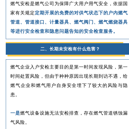
燃气安检是燃气公司为保障广大用户用气安全，依据国
家有关规定
定期开展的免费的对供气状态下的户内燃气
管道、管道接口、计量器具、燃气阀门、燃气燃烧器具
等进行安全检查和隐患问题告知的安全检查服务。
二、长期未安检有什么危害？
燃气企业入户安检主要目的是第一时间发现风险，第一
时间处置风险，但由于种种原因出现长期到访不遇，给
燃气企业和燃气用户自身安全埋下了较大的风险与隐
患。
一是
燃气设备设施无法安检排查，存在燃气管道锈蚀漏
气风险。