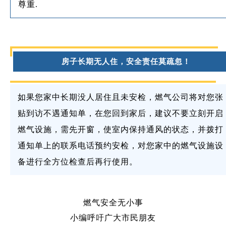
尊重.
房子长期无人住，安全责任莫疏忽！
如果您家中长期没人居住且未安检，燃气公司将对您张
贴到访不遇通知单，在您回到家后，建议不要立刻开启
燃气设施，需先开窗，使室内保持通风的状态，并拨打
通知单上的联系电话预约安检，对您家中的燃气设施设
备进行全方位检查后再行使用。
燃气安全无小事
小编呼吁广大市民朋友