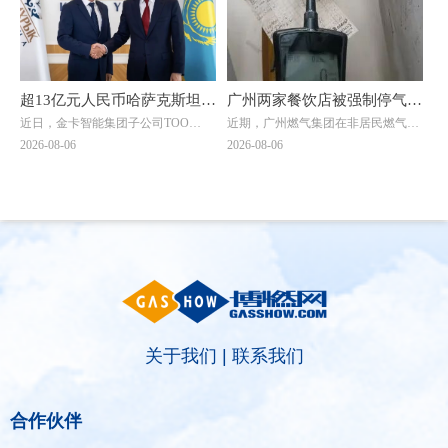
类供应站点，按规范要求存储量不能
扬作讲话。德阳市住建局党组成员、
超过1立方(15公斤钢瓶最多28瓶)。然
副局长陈文元汇报全市燃气纠治工作
而，现场瓶库内竟堆放着超过150瓶
情况。活动现场，7个区（市、县）
液化石油气，超量存储4倍以上。当
亮出退费成绩，为7位退费群众代表
考核巡查组专家询问为何超量存储
发放退费凭证，相关燃气企业同步为
时，供应站负责人支支吾吾，无法给
另外7名群众现场办理退费，以现金
超13亿元人民币哈萨克斯坦大
广州两家餐饮店被强制停气！
出合理解释。
和转账形式累计退费4.56万元。截至
近日，金卡智能集团子公司ТОО
近期，广州燃气集团在非居民燃气安
单落地！金卡智能国际化战略
原因曝光→
当天，全市累计清退违规收费88.45万
"Goldcard Smart Group
全专项治理中，对两家拒不整改隐患
2026-08-06
2026-08-06
元，惠及群众4000余户。
迎来关键突破
Kazakhstan"（以下简称“金卡哈萨
的餐饮单位依法采取中止供气措施
克”）与ТОО "BTS Digital"（以下简
↓↓↓
称“BTS Digital”）签署了智能燃气表
销售合同，订单总额折合人民币约8.9
亿元，是公司深耕中亚能源数字化赛
道的标志性重磅订单。
关于我们
|
联系我们
合作伙伴