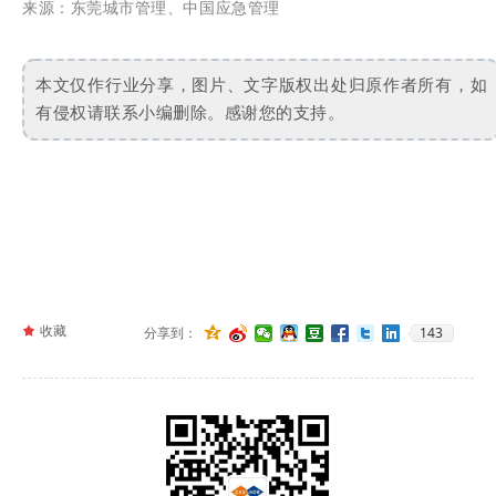
来源：东莞城市管理、中国应急管理
本文仅作行业分享，图片、文字版权出处归原作者所有，如
有侵权请联系小编删除。感谢您的支持。
끄
收藏
143
分享到：