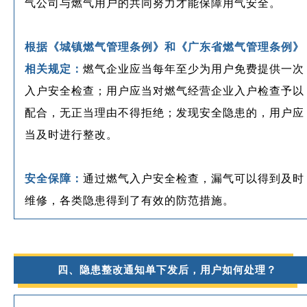
气公司与燃气用户的共同努力才能保障用气安全。
根据《城镇燃气管理条例》和《广东省燃气管理条例》
相关规定：
燃气企业应当每年至少为用户免费提供一次
入户安全检查；用户应当对燃气经营企业入户检查予以
配合，无正当理由不得拒绝；发现安全隐患的，用户应
当及时进行整改。
安全保障：
通过燃气入户安全检查，漏气可以得到及时
维修，各类隐患得到了有效的防范措施。
四、隐患整改通知单下发后，用户如何处理？