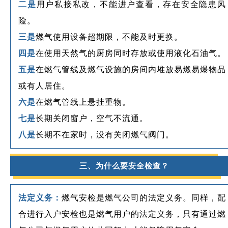
二是
用户私接私改，不能进户查看，存在安全隐患风
险。
三是
燃气使用设备超期限，不能及时更换。
四是
在使用天然气的厨房同时存放或使用液化石油气。
五是
在燃气管线及燃气设施的房间内堆放易燃易爆物品
或有人居住。
六是
在燃气管线上悬挂重物。
七是
长期关闭窗户，空气不流通。
八是
长期不在家时，没有关闭燃气阀门。
三、为什么要安全检查？
法定义务：
燃气安检是燃气公司的法定义务。同样，配
合进行入户安检也是燃气用户的法定义务，只有通过燃