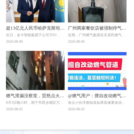
超13亿元人民币哈萨克斯坦大
广州两家餐饮店被强制停气！
近日，金卡智能集团子公司ТОО
近期，广州燃气集团在非居民燃气安
单落地！金卡智能国际化战略
原因曝光→
"Goldcard Smart Group
全专项治理中，对两家拒不整改隐患
2026-08-06
2026-08-06
迎来关键突破
Kazakhstan"（以下简称“金卡哈萨
的餐饮单位依法采取中止供气措施
克”）与ТОО "BTS Digital"（以下简
↓↓↓
称“BTS Digital”）签署了智能燃气表
销售合同，订单总额折合人民币约8.9
亿元，是公司深耕中亚能源数字化赛
道的标志性重磅订单。
燃气泄漏没察觉，贸然点火做
@燃气用户：擅自改动燃气管
8月3日晚11时，南宁市西乡塘区万秀
各位小伙伴都知道如果装修要改动燃
饭？南宁一自建房发生爆燃，
道，可能违法，甚至触犯刑
村一栋自建房发生爆燃事件：一名男
气管道需联系燃气公司！但有一些小
2026-08-05
2026-08-05
一男子被烧伤！日常用气记住
法！
子在加热饭菜时，未察觉燃气泄漏，
伙伴贪图方便，自行处置或找非专业
点燃燃气灶的瞬间突发爆燃，导致其
人员处理，一不留神就违法了。下面
8要8不要
二级烧伤，当晚已送往附近医院治
两位小伙伴的遭遇，会给大家带来怎
疗。
样的思考呢？