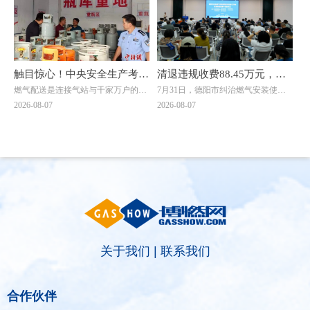
开分析。
触目惊心！中央安全生产考核
清退违规收费88.45万元，惠
燃气配送是连接气站与千家万户的关
7月31日，德阳市纠治燃气安装使用
巡查组暗访云南：液化气瓶装
及群众4000余户！德阳市举
键环节，但在此次明查暗访中，却成
价格乱象工作会暨惠民退费集中发放
2026-08-07
2026-08-07
供应站违规超量存储4倍以上
行燃气纠治惠民退费集中发放
了问题重灾区。7月20日，考核巡查
仪式在旌阳区八角井街道举行。四川
组随机检查时发现，云南滇楚液化气
省住建厅城建处处长、厅信息中心主
仪式
有限公司长润街液化气瓶装供应站存
任邓夏扬，派驻省住建厅纪检监察组
在重大事故隐患。该供应站核定为三
综合处处长魏社莅临出席活动，邓夏
类供应站点，按规范要求存储量不能
扬作讲话。德阳市住建局党组成员、
超过1立方(15公斤钢瓶最多28瓶)。然
副局长陈文元汇报全市燃气纠治工作
而，现场瓶库内竟堆放着超过150瓶
情况。活动现场，7个区（市、县）
液化石油气，超量存储4倍以上。当
亮出退费成绩，为7位退费群众代表
考核巡查组专家询问为何超量存储
发放退费凭证，相关燃气企业同步为
时，供应站负责人支支吾吾，无法给
另外7名群众现场办理退费，以现金
出合理解释。
和转账形式累计退费4.56万元。截至
关于我们
|
联系我们
当天，全市累计清退违规收费88.45万
元，惠及群众4000余户。
合作伙伴