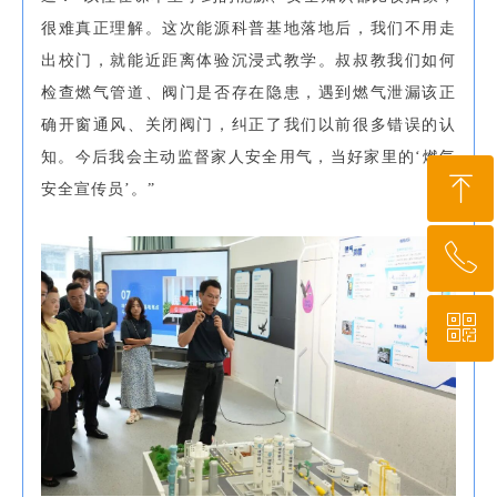
很难真正理解。这次能源科普基地落地后，我们不用走
出校门，就能近距离体验沉浸式教学。叔叔教我们如何
检查燃气管道、阀门是否存在隐患，遇到燃气泄漏该正
确开窗通风、关闭阀门，纠正了我们以前很多错误的认
知。今后我会主动监督家人安全用气，当好家里的‘燃气
ꁸ
安全宣传员’。”
ꂅ
回到顶部
ꀥ
010-64919527
微信二维码