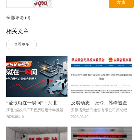
发表
全部评论
(
0
)
相关文章
查看更多
“爱恨就在一瞬间”：河北“煤
反腐动态｜张玲、韩峥被查，
河北“煤改气"”工程历经近十年推进，
安徽省天然气销售有限公司原总经理
改气”燃气企业何去何从？
涉嫌严重违纪违法
燃气企业作为投资运营主力，其经营
张玲涉嫌严重违纪违法，目前正接受
2026-08-10
2026-08-10
状况深刻反映了这项民生工程的成效
安徽省能源集团有限公司纪委纪律审
与代价。以下小编从燃气企业视角，
查；经安徽省监委指定管辖，接受太
对河北“煤改气燃气企业”的经营现
和县监委监察调查。（安徽省能源集
状、核心困境、未来出路三个维度展
团有限公司纪委、太和县纪委监委）