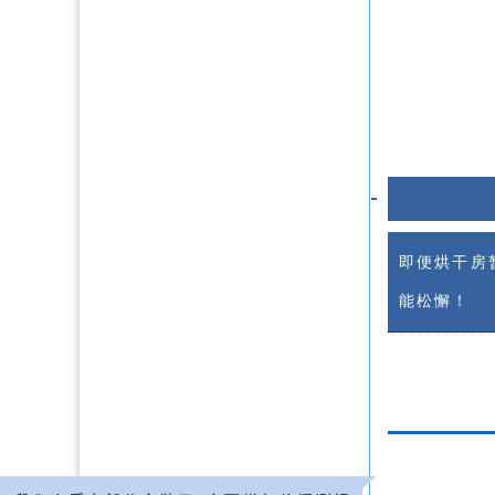
即便烘干房
能松懈！