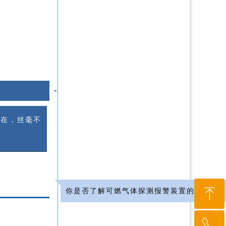
存在，丝毫不
ꁸ
你是否了解可燃气体探测报警装置的作用？
ꂅ
回到顶部