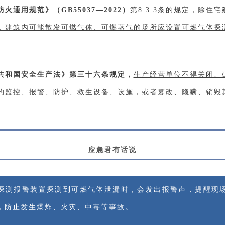
火通用规范》（GB55037—2022）
第8.3.3条的规定，
除住宅
，建筑内可能散发可燃气体、可燃蒸气的场所应设置可燃气体探
共和国安全生产法》第三十六条规定，
生产经营单位不得关闭、
的监控、报警、防护、救生设备、设施，或者篡改、隐瞒、销毁
应急君有话说
探测报警装置探测到可燃气体泄漏时，会发出报警声，提醒现
，防止发生爆炸、火灾、中毒等事故。