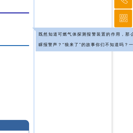
ꀥ
010-64919527
既然知道可燃气体探测报警装置的作用，那
微信二维码
睬报警声？“
狼来了
”的故事你们不知道吗？