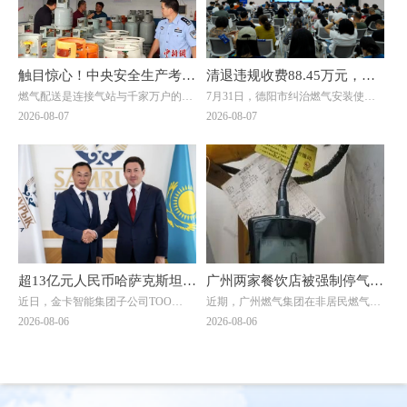
触目惊心！中央安全生产考核
清退违规收费88.45万元，惠
燃气配送是连接气站与千家万户的关
7月31日，德阳市纠治燃气安装使用
巡查组暗访云南：液化气瓶装
及群众4000余户！德阳市举
键环节，但在此次明查暗访中，却成
价格乱象工作会暨惠民退费集中发放
2026-08-07
2026-08-07
供应站违规超量存储4倍以上
行燃气纠治惠民退费集中发放
了问题重灾区。7月20日，考核巡查
仪式在旌阳区八角井街道举行。四川
组随机检查时发现，云南滇楚液化气
省住建厅城建处处长、厅信息中心主
仪式
有限公司长润街液化气瓶装供应站存
任邓夏扬，派驻省住建厅纪检监察组
在重大事故隐患。该供应站核定为三
综合处处长魏社莅临出席活动，邓夏
类供应站点，按规范要求存储量不能
扬作讲话。德阳市住建局党组成员、
超过1立方(15公斤钢瓶最多28瓶)。然
副局长陈文元汇报全市燃气纠治工作
而，现场瓶库内竟堆放着超过150瓶
情况。活动现场，7个区（市、县）
液化石油气，超量存储4倍以上。当
亮出退费成绩，为7位退费群众代表
考核巡查组专家询问为何超量存储
发放退费凭证，相关燃气企业同步为
时，供应站负责人支支吾吾，无法给
另外7名群众现场办理退费，以现金
超13亿元人民币哈萨克斯坦大
广州两家餐饮店被强制停气！
出合理解释。
和转账形式累计退费4.56万元。截至
近日，金卡智能集团子公司ТОО
近期，广州燃气集团在非居民燃气安
单落地！金卡智能国际化战略
原因曝光→
当天，全市累计清退违规收费88.45万
"Goldcard Smart Group
全专项治理中，对两家拒不整改隐患
2026-08-06
2026-08-06
元，惠及群众4000余户。
迎来关键突破
Kazakhstan"（以下简称“金卡哈萨
的餐饮单位依法采取中止供气措施
克”）与ТОО "BTS Digital"（以下简
↓↓↓
称“BTS Digital”）签署了智能燃气表
销售合同，订单总额折合人民币约8.9
亿元，是公司深耕中亚能源数字化赛