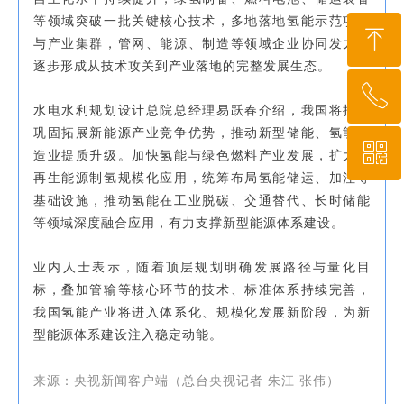
等领域突破一批关键核心技术，多地落地氢能示范项目
ꁸ
与产业集群，管网、能源、制造等领域企业协同发力，
逐步形成从技术攻关到产业落地的完整发展生态。
ꂅ
回到顶部
水电水利规划设计总院总经理易跃春介绍，我国将持续
巩固拓展新能源产业竞争优势，推动新型储能、氢能制
ꀥ
010-64919527
造业提质升级。加快氢能与绿色燃料产业发展，扩大可
再生能源制氢规模化应用，统筹布局氢能储运、加注等
基础设施，推动氢能在工业脱碳、交通替代、长时储能
微信二维码
等领域深度融合应用，有力支撑新型能源体系建设。
业内人士表示，随着顶层规划明确发展路径与量化目
标，叠加管输等核心环节的技术、标准体系持续完善，
我国氢能产业将进入体系化、规模化发展新阶段，为新
型能源体系建设注入稳定动能。
来源：央视新闻客户端（总台央视记者 朱江 张伟）