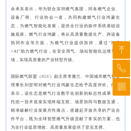
余承东表示，华为联合深圳燃气集团，同各燃气企业、
设备厂商、行业协会一道，共同构建燃气行业鸿蒙生
态，为燃气智能化发展，提供全行业的操作系统基础设
施底座。燃气行业鸿蒙，将从高质量数据生产、跨设备
协同作业等方面，为燃气行业提供加持，通过“鸿蒙
ꁸ
+AI”助力燃气行业，在安全用气、场站智能化运维等领
域，实现高质量的产业转型升级。
ꂅ
回到顶部
国际燃气联盟（IGU）副主席李雅兰、中国城市燃气协会
ꀥ
理事长刘贺明对燃气行业鸿蒙生态给予高度评价。他们
010-64919527
表示，该生态是燃气行业数字化创新的标志性成果，依
托统一技术底座实现终端互联、场景协同与数据互通，
微信二维码
精准破解行业发展共性痛点，搭建起开放共享的产业合
作平台，既为全球智慧燃气升级贡献了务实的方案，也
为全行业提质增效、高质量发展提供了坚实支撑。