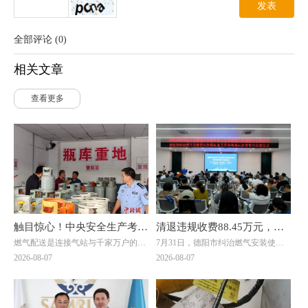
发表
全部评论
(
0
)
相关文章
查看更多
触目惊心！中央安全生产考核
清退违规收费88.45万元，惠
燃气配送是连接气站与千家万户的关
7月31日，德阳市纠治燃气安装使用
巡查组暗访云南：液化气瓶装
及群众4000余户！德阳市举
键环节，但在此次明查暗访中，却成
价格乱象工作会暨惠民退费集中发放
2026-08-07
2026-08-07
供应站违规超量存储4倍以上
行燃气纠治惠民退费集中发放
了问题重灾区。7月20日，考核巡查
仪式在旌阳区八角井街道举行。四川
组随机检查时发现，云南滇楚液化气
省住建厅城建处处长、厅信息中心主
仪式
有限公司长润街液化气瓶装供应站存
任邓夏扬，派驻省住建厅纪检监察组
在重大事故隐患。该供应站核定为三
综合处处长魏社莅临出席活动，邓夏