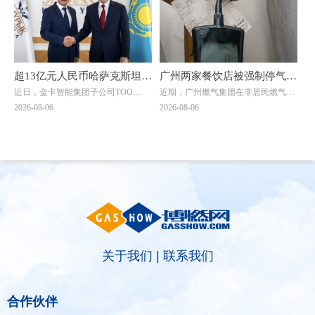
类供应站点，按规范要求存储量不能
扬作讲话。德阳市住建局党组成员、
超过1立方(15公斤钢瓶最多28瓶)。然
副局长陈文元汇报全市燃气纠治工作
而，现场瓶库内竟堆放着超过150瓶
情况。活动现场，7个区（市、县）
液化石油气，超量存储4倍以上。当
亮出退费成绩，为7位退费群众代表
考核巡查组专家询问为何超量存储
发放退费凭证，相关燃气企业同步为
时，供应站负责人支支吾吾，无法给
另外7名群众现场办理退费，以现金
超13亿元人民币哈萨克斯坦大
广州两家餐饮店被强制停气！
出合理解释。
和转账形式累计退费4.56万元。截至
近日，金卡智能集团子公司ТОО
近期，广州燃气集团在非居民燃气安
单落地！金卡智能国际化战略
原因曝光→
当天，全市累计清退违规收费88.45万
"Goldcard Smart Group
全专项治理中，对两家拒不整改隐患
2026-08-06
2026-08-06
元，惠及群众4000余户。
迎来关键突破
Kazakhstan"（以下简称“金卡哈萨
的餐饮单位依法采取中止供气措施
克”）与ТОО "BTS Digital"（以下简
↓↓↓
称“BTS Digital”）签署了智能燃气表
销售合同，订单总额折合人民币约8.9
亿元，是公司深耕中亚能源数字化赛
道的标志性重磅订单。
关于我们
|
联系我们
合作伙伴