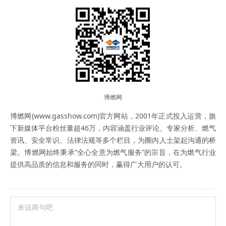
博燃网
博燃网(www.gasshow.com)官方网站，2001年正式投入运营，旗
下新媒体平台粉丝量超46万，内容涵盖行业评论、专家分析、燃气
资讯、安全常识、法律法规等多个栏目，为圈内人士架起沟通的桥
梁。博燃网始终秉承“全心全意为燃气服务”的宗旨，在为燃气行业
提供高品质的信息和服务的同时，赢得广大用户的认可。