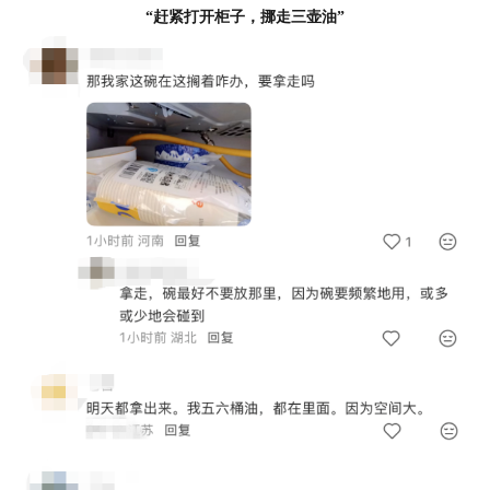
“赶紧打开柜子，挪走三壶油”