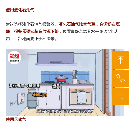
使用液化石油气
建议选择液化石油气报警器。
液化石油气比空气重，会沉积在底
部，报警器要安装在气源下部
，
位置最好离燃具水平距离4米以
内，且距地面要小于30厘米。
ꁸ
ꂅ
回到顶部
ꀥ
010-64919527
微信二维码
使用天然气