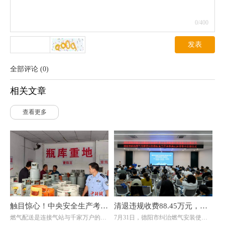
0
/400
发表
全部评论
(
0
)
相关文章
查看更多
触目惊心！中央安全生产考核
清退违规收费88.45万元，惠
燃气配送是连接气站与千家万户的关
7月31日，德阳市纠治燃气安装使用
巡查组暗访云南：液化气瓶装
及群众4000余户！德阳市举