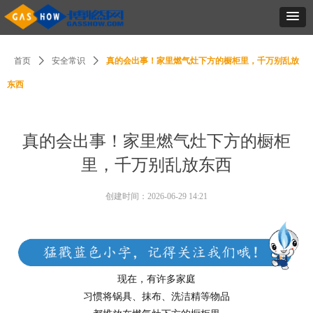
首页
ꄲ
安全常识
ꄲ
真的会出事！家里燃气灶下方的橱柜里，千万别乱放
东西
真的会出事！家里燃气灶下方的橱柜
里，千万别乱放东西
创建时间：
2026-06-29
14:21
现在，有许多家庭
习惯将
锅具
、
抹布
、
洗洁精
等物品