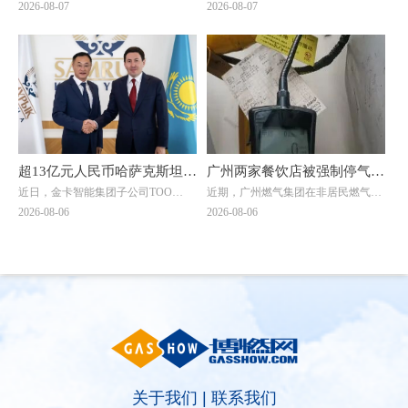
键环节，但在此次明查暗访中，却成
价格乱象工作会暨惠民退费集中发放
2026-08-07
2026-08-07
供应站违规超量存储4倍以上
行燃气纠治惠民退费集中发放
了问题重灾区。7月20日，考核巡查
仪式在旌阳区八角井街道举行。四川
组随机检查时发现，云南滇楚液化气
省住建厅城建处处长、厅信息中心主
仪式
有限公司长润街液化气瓶装供应站存
任邓夏扬，派驻省住建厅纪检监察组
在重大事故隐患。该供应站核定为三
综合处处长魏社莅临出席活动，邓夏
类供应站点，按规范要求存储量不能
扬作讲话。德阳市住建局党组成员、
超过1立方(15公斤钢瓶最多28瓶)。然
副局长陈文元汇报全市燃气纠治工作
而，现场瓶库内竟堆放着超过150瓶
情况。活动现场，7个区（市、县）
液化石油气，超量存储4倍以上。当
亮出退费成绩，为7位退费群众代表
考核巡查组专家询问为何超量存储
发放退费凭证，相关燃气企业同步为
时，供应站负责人支支吾吾，无法给
另外7名群众现场办理退费，以现金
超13亿元人民币哈萨克斯坦大
广州两家餐饮店被强制停气！
出合理解释。
和转账形式累计退费4.56万元。截至
近日，金卡智能集团子公司ТОО
近期，广州燃气集团在非居民燃气安
单落地！金卡智能国际化战略
原因曝光→
当天，全市累计清退违规收费88.45万
"Goldcard Smart Group
全专项治理中，对两家拒不整改隐患
2026-08-06
2026-08-06
元，惠及群众4000余户。
迎来关键突破
Kazakhstan"（以下简称“金卡哈萨
的餐饮单位依法采取中止供气措施
克”）与ТОО "BTS Digital"（以下简
↓↓↓
称“BTS Digital”）签署了智能燃气表
销售合同，订单总额折合人民币约8.9
亿元，是公司深耕中亚能源数字化赛
道的标志性重磅订单。
关于我们
|
联系我们