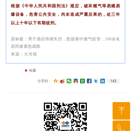
根据《中华人民共和国刑法》规定，破坏燃气等易燃易
爆设备，危害公共安全，尚未造成严重后果的，处三年
以上十年以下有期徒刑。
原标题：男子酒后情绪失控，怒拔家中燃气软管，100余名
居民被紧急疏散
来源：大河报
끄
收藏
143
分享到：
ꁸ
ꂅ
回到顶部