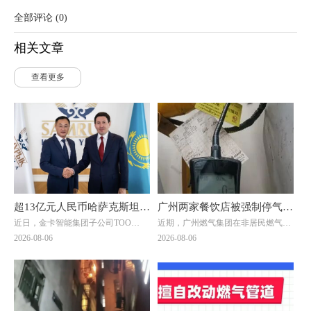
全部评论
(
0
)
相关文章
查看更多
超13亿元人民币哈萨克斯坦大
广州两家餐饮店被强制停气！
近日，金卡智能集团子公司ТОО
近期，广州燃气集团在非居民燃气安
单落地！金卡智能国际化战略
原因曝光→
"Goldcard Smart Group
全专项治理中，对两家拒不整改隐患
2026-08-06
2026-08-06
迎来关键突破
Kazakhstan"（以下简称“金卡哈萨
的餐饮单位依法采取中止供气措施
克”）与ТОО "BTS Digital"（以下简
↓↓↓
称“BTS Digital”）签署了智能燃气表
销售合同，订单总额折合人民币约8.9
亿元，是公司深耕中亚能源数字化赛
道的标志性重磅订单。