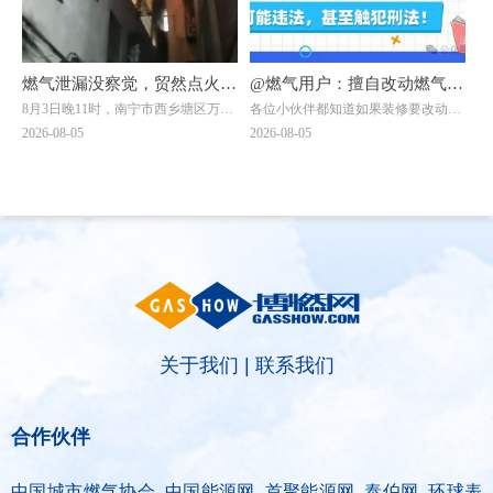
燃气泄漏没察觉，贸然点火做
@燃气用户：擅自改动燃气管
8月3日晚11时，南宁市西乡塘区万秀
各位小伙伴都知道如果装修要改动燃
饭？南宁一自建房发生爆燃，
道，可能违法，甚至触犯刑
村一栋自建房发生爆燃事件：一名男
气管道需联系燃气公司！但有一些小
2026-08-05
2026-08-05
一男子被烧伤！日常用气记住
法！
子在加热饭菜时，未察觉燃气泄漏，
伙伴贪图方便，自行处置或找非专业
点燃燃气灶的瞬间突发爆燃，导致其
人员处理，一不留神就违法了。下面
8要8不要
二级烧伤，当晚已送往附近医院治
两位小伙伴的遭遇，会给大家带来怎
疗。
样的思考呢？
关于我们
|
联系我们
合作伙伴
中国城市燃气协会 中国能源网 首聚能源网 泰伯网 环球表