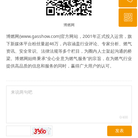
ꀥ
010-64919527
博燃网
博燃网(www.gasshow.com)官方网站，2001年正式投入运营，旗
微信二维码
下新媒体平台粉丝量超46万，内容涵盖行业评论、专家分析、燃气
资讯、安全常识、法律法规等多个栏目，为圈内人士架起沟通的桥
梁。博燃网始终秉承“全心全意为燃气服务”的宗旨，在为燃气行业
提供高品质的信息和服务的同时，赢得广大用户的认可。
0
/400
发表