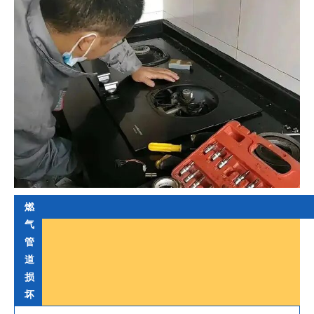
燃
气
管
道
损
坏