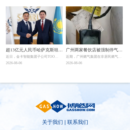
供应站违规超量存储4倍以上
行燃气纠治惠民退费集中发放
了问题重灾区。7月20日，考核巡查
仪式在旌阳区八角井街道举行。四川
组随机检查时发现，云南滇楚液化气
省住建厅城建处处长、厅信息中心主
仪式
有限公司长润街液化气瓶装供应站存
任邓夏扬，派驻省住建厅纪检监察组
在重大事故隐患。该供应站核定为三
综合处处长魏社莅临出席活动，邓夏
类供应站点，按规范要求存储量不能
扬作讲话。德阳市住建局党组成员、
超过1立方(15公斤钢瓶最多28瓶)。然
副局长陈文元汇报全市燃气纠治工作
而，现场瓶库内竟堆放着超过150瓶
情况。活动现场，7个区（市、县）
液化石油气，超量存储4倍以上。当
亮出退费成绩，为7位退费群众代表
考核巡查组专家询问为何超量存储
发放退费凭证，相关燃气企业同步为
时，供应站负责人支支吾吾，无法给
另外7名群众现场办理退费，以现金
超13亿元人民币哈萨克斯坦大
广州两家餐饮店被强制停气！
出合理解释。
和转账形式累计退费4.56万元。截至
近日，金卡智能集团子公司ТОО
近期，广州燃气集团在非居民燃气安
单落地！金卡智能国际化战略
原因曝光→
当天，全市累计清退违规收费88.45万
"Goldcard Smart Group
全专项治理中，对两家拒不整改隐患
2026-08-06
2026-08-06
元，惠及群众4000余户。
迎来关键突破
Kazakhstan"（以下简称“金卡哈萨
的餐饮单位依法采取中止供气措施
克”）与ТОО "BTS Digital"（以下简
↓↓↓
称“BTS Digital”）签署了智能燃气表
销售合同，订单总额折合人民币约8.9
亿元，是公司深耕中亚能源数字化赛
道的标志性重磅订单。
关于我们
|
联系我们