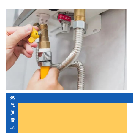
燃
气
胶
管
老