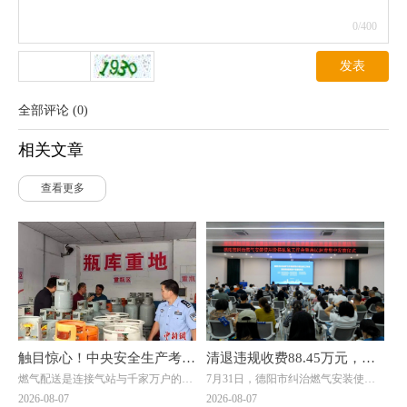
0
/400
发表
全部评论
(
0
)
相关文章
查看更多
触目惊心！中央安全生产考核
清退违规收费88.45万元，惠
燃气配送是连接气站与千家万户的关
7月31日，德阳市纠治燃气安装使用
巡查组暗访云南：液化气瓶装
及群众4000余户！德阳市举
键环节，但在此次明查暗访中，却成
价格乱象工作会暨惠民退费集中发放
2026-08-07
2026-08-07