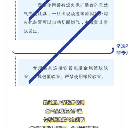
一定要使用带有熄火保护装置的天然
气专用灶具，一旦出现汤溢等原因意外熄
火此装置可以自动切断燃气，有效防止事
故发生。
坚决
3
非专
专用燃具连接软管包括金属波纹软
管、金属包覆软管。严禁使用橡胶软管。
建议用户安装并使用
燃气合规安全产品
包括管道燃气自闭阀