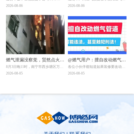
单落地！金卡智能国际化战略
原因曝光→
"Goldcard Smart Group
全专项治理中，对两家拒不整改隐患
2026-08-06
2026-08-06
迎来关键突破
Kazakhstan"（以下简称“金卡哈萨
的餐饮单位依法采取中止供气措施
克”）与ТОО "BTS Digital"（以下简
↓↓↓
称“BTS Digital”）签署了智能燃气表
销售合同，订单总额折合人民币约8.9
亿元，是公司深耕中亚能源数字化赛
道的标志性重磅订单。
燃气泄漏没察觉，贸然点火做
@燃气用户：擅自改动燃气管
8月3日晚11时，南宁市西乡塘区万秀
各位小伙伴都知道如果装修要改动燃
饭？南宁一自建房发生爆燃，
道，可能违法，甚至触犯刑
村一栋自建房发生爆燃事件：一名男
气管道需联系燃气公司！但有一些小
2026-08-05
2026-08-05
一男子被烧伤！日常用气记住
法！
子在加热饭菜时，未察觉燃气泄漏，
伙伴贪图方便，自行处置或找非专业
点燃燃气灶的瞬间突发爆燃，导致其
人员处理，一不留神就违法了。下面
8要8不要
二级烧伤，当晚已送往附近医院治
两位小伙伴的遭遇，会给大家带来怎
疗。
样的思考呢？