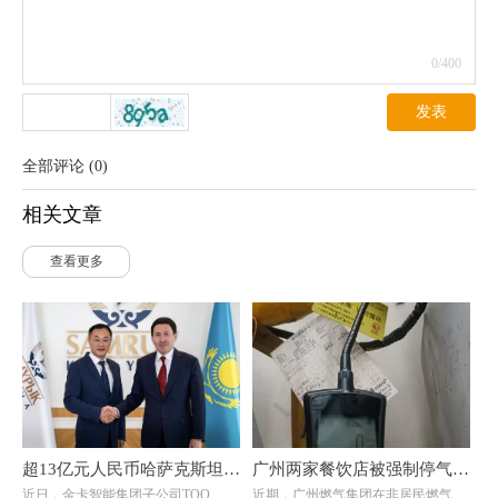
0
/400
发表
全部评论
(
0
)
相关文章
查看更多
超13亿元人民币哈萨克斯坦大
广州两家餐饮店被强制停气！
近日，金卡智能集团子公司ТОО
近期，广州燃气集团在非居民燃气安