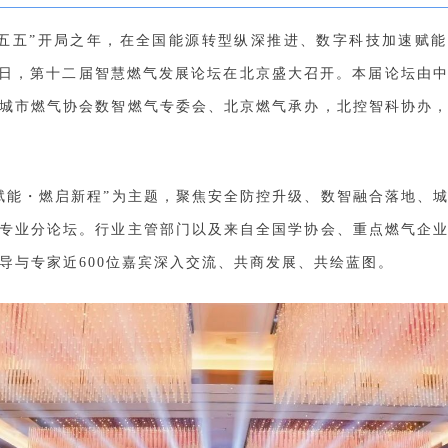
“十五五”开局之年，在全国能源转型纵深推进、数字科技加速赋
月21日，第十二届智慧燃气发展论坛在北京盛大召开。本届论坛由
城市燃气协会数智燃气专委会、北京燃气承办，北控智科协办
赋能・燃启新程”为主题，聚焦安全防控升级、数智融合落地、
专业分论坛。行业主管部门以及来自全国学协会、重点燃气企
导与专家近600位嘉宾深入交流、共商发展、共绘蓝图。