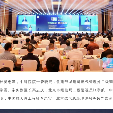
长吴忠泽，中科院院士管晓宏，住建部城建司
燃气管理处二级
常委、常务副区长高志庆，北京市经信局二级巡视员张宇航，
明，
中国航天总工程师
李忠宝，北京燃气总经理许彤等领导嘉宾