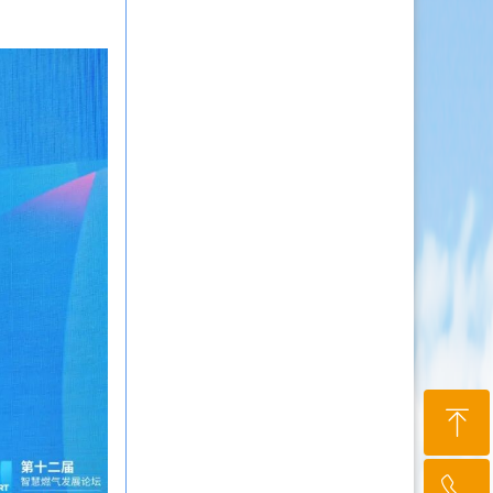
ꁸ
ꂅ
回到顶部