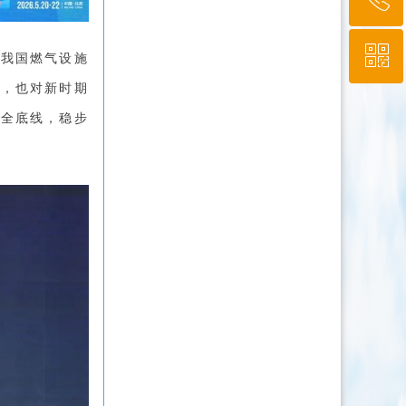
ꀥ
010-64919527
，我国燃气设施
时，也对新时期
微信二维码
安全底线，稳步