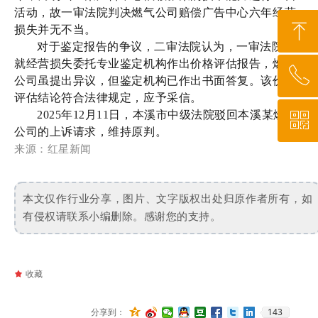
活动，故一审法院判决燃气公司赔偿广告中心六年经营
ꁸ
损失并无不当。
对于鉴定报告的争议，二审法院认为，一审法院已
就经营损失委托专业鉴定机构作出价格评估报告，燃气
ꂅ
回到顶部
公司虽提出异议，但鉴定机构已作出书面答复。该价格
评估结论符合法律规定，应予采信。
2025年12月11日，本溪市中级法院驳回本溪某燃气
ꀥ
010-64919527
公司的上诉请求，维持原判。
来
源：
红星新闻
微信二维码
本文仅作行业分享，图片、文字版权出处归原作者所有，如
有侵权请联系小编删除。感谢您的支持。
끄
收藏
143
分享到：