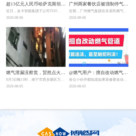
超13亿元人民币哈萨克斯坦大
广州两家餐饮店被强制停气！
近日，金卡智能集团子公司ТОО
近期，广州燃气集团在非居民燃气安
单落地！金卡智能国际化战略
原因曝光→
"Goldcard Smart Group
全专项治理中，对两家拒不整改隐患
2026-08-06
2026-08-06
迎来关键突破
Kazakhstan"（以下简称“金卡哈萨
的餐饮单位依法采取中止供气措施
克”）与ТОО "BTS Digital"（以下简
↓↓↓
称“BTS Digital”）签署了智能燃气表
销售合同，订单总额折合人民币约8.9
亿元，是公司深耕中亚能源数字化赛
道的标志性重磅订单。
燃气泄漏没察觉，贸然点火做
@燃气用户：擅自改动燃气管
8月3日晚11时，南宁市西乡塘区万秀
各位小伙伴都知道如果装修要改动燃
饭？南宁一自建房发生爆燃，
道，可能违法，甚至触犯刑
村一栋自建房发生爆燃事件：一名男
气管道需联系燃气公司！但有一些小
2026-08-05
2026-08-05
一男子被烧伤！日常用气记住
法！
子在加热饭菜时，未察觉燃气泄漏，
伙伴贪图方便，自行处置或找非专业
点燃燃气灶的瞬间突发爆燃，导致其
人员处理，一不留神就违法了。下面
8要8不要
二级烧伤，当晚已送往附近医院治
两位小伙伴的遭遇，会给大家带来怎
疗。
样的思考呢？