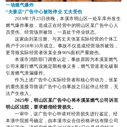
一场燃气爆炸
“夫妻店”广告中心被毁停业 丈夫受伤
2019年7月23日傍晚，本溪市明山区一处车库外发生
燃气爆炸事故，造成正在经营中的明山区某广告中心人
员受伤、经营场所被毁，一直处于停业状态。
这家由刘某注册、与其丈夫张某实际经营的个体工
商户于2018年10月成立。事故不仅造成经营场所被毁
，
更导致实际经营者张某全身90%面积严重烧伤。
本溪市消防部门调查认定，事故原因为本溪某燃气
公司未履行燃气设施定期检修义务，燃气管道老化破裂
引发燃气泄漏爆炸。
作为上述广告中心实际经营者和核心劳动力，张某
的重伤直接导致该广告中心自事故之日起停止经营，无
法产生收入。
2025年，明山区某广告中心将本溪某燃气公司诉至
明山区法院，要求赔偿经营损失。
一审中，该广告中心申请对经营损失进行鉴定。经
本溪中院摇号确定，由本溪市众合信价格评估有限公司