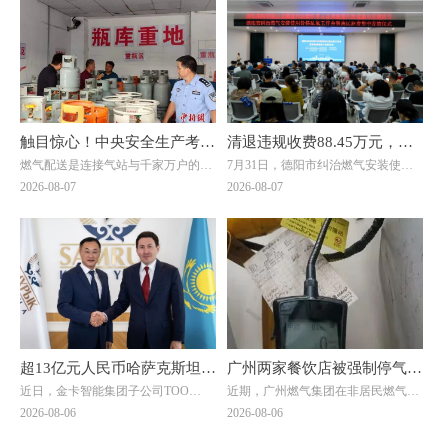
触目惊心！中央安全生产考核
清退违规收费88.45万元，惠
燃气配送是连接气站与千家万户的关
7月31日，德阳市纠治燃气安装使用
巡查组暗访云南：液化气瓶装
及群众4000余户！德阳市举
键环节，但在此次明查暗访中，却成
价格乱象工作会暨惠民退费集中发放
2026-08-07
2026-08-07
供应站违规超量存储4倍以上
行燃气纠治惠民退费集中发放
了问题重灾区。7月20日，考核巡查
仪式在旌阳区八角井街道举行。四川
组随机检查时发现，云南滇楚液化气
省住建厅城建处处长、厅信息中心主
仪式
有限公司长润街液化气瓶装供应站存
任邓夏扬，派驻省住建厅纪检监察组
在重大事故隐患。该供应站核定为三
综合处处长魏社莅临出席活动，邓夏
类供应站点，按规范要求存储量不能
扬作讲话。德阳市住建局党组成员、
超过1立方(15公斤钢瓶最多28瓶)。然
副局长陈文元汇报全市燃气纠治工作
而，现场瓶库内竟堆放着超过150瓶
情况。活动现场，7个区（市、县）
液化石油气，超量存储4倍以上。当
亮出退费成绩，为7位退费群众代表
考核巡查组专家询问为何超量存储
发放退费凭证，相关燃气企业同步为
时，供应站负责人支支吾吾，无法给
另外7名群众现场办理退费，以现金
超13亿元人民币哈萨克斯坦大
广州两家餐饮店被强制停气！
出合理解释。
和转账形式累计退费4.56万元。截至
近日，金卡智能集团子公司ТОО
近期，广州燃气集团在非居民燃气安
单落地！金卡智能国际化战略
原因曝光→
当天，全市累计清退违规收费88.45万
"Goldcard Smart Group
全专项治理中，对两家拒不整改隐患
2026-08-06
2026-08-06
元，惠及群众4000余户。
迎来关键突破
Kazakhstan"（以下简称“金卡哈萨
的餐饮单位依法采取中止供气措施
克”）与ТОО "BTS Digital"（以下简
↓↓↓