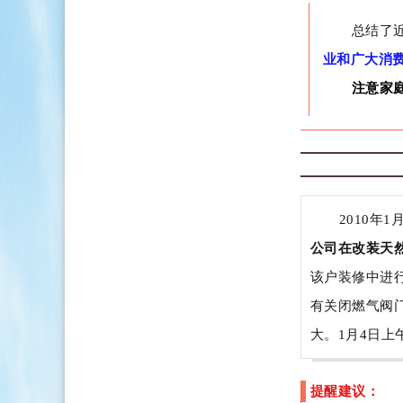
总结了
业和广大消
注意家
2010年
公司在改装天
该户装修中进
有关闭燃气阀
大。1月4日上
提醒建议：