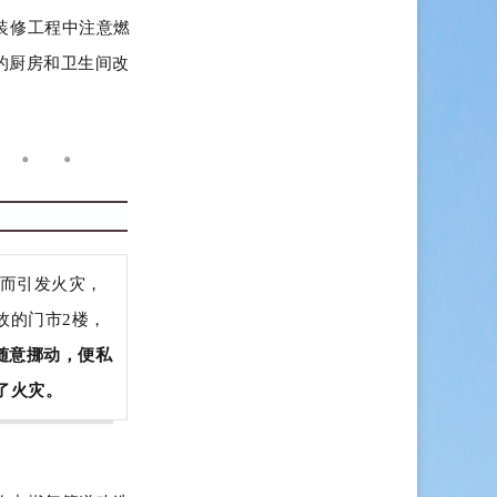
装修工程中注意燃
的厨房和卫生间改
漏而引发火灾，
故的门市2楼，
随意挪动，便私
了火灾。