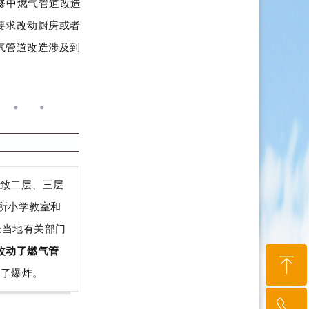
修中燃气管道改造
要求改动厨房或者
气管道改造涉及到
导致二层、三层
所小学教室和
经当地有关部门
改动了燃气管
ꁸ
生了爆炸。
ꂅ
回到顶部