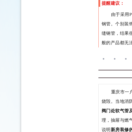
提醒建议：
由于采用
钢管。个别装
缝钢管，结果
般的产品都无
重庆市一
烧毁。当地消
阀门处软气管
理，抽屉与燃
说明
新房装修