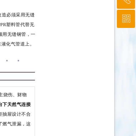
改造必须采用无缝
ꀥ
010-64919527
PR塑料管代替无
须用无缝钢管，一
微信二维码
在液化气管道上。
主烧伤、财物
台下天然气连接
柜抽屉设计不合
了燃气泄漏，这