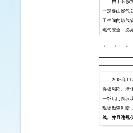
由于装修
一定要由燃气
卫生间的燃气
燃气安全，必
2006年
楼板塌陷、墙
一饭店门窗玻
现场勘查判断
线。
并且违规