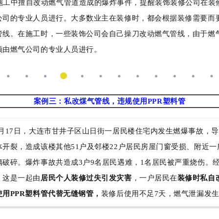
施工中擅自改动燃气管道造成的爆炸事件，提醒装饰装修公司在装
公司的专业人员进行。大多数业主在装修时，都会根据装修需要而
管线。在施工时，一些装饰公司会自己操刀改动燃气管线，由于燃
须由燃气公司的专业人员进行。
案例三：私改煤气管线，违规使用PPR塑料管
11月17日，大连市甘井子区山日街一居民楼住宅内发生燃爆事故，
体开裂，造成该楼其他51户及邻楼22户居民房屋门窗受损、附近一
璃破碎。爆炸事故共造成3户9名居民遇难，1名居民被严重烧伤。
，这是一起由
居民个人装修过失引发灾害
，一户居民在
装修时私自
使用PPR塑料管代替无缝钢管，
装修后使用不足7天，燃气泄漏发