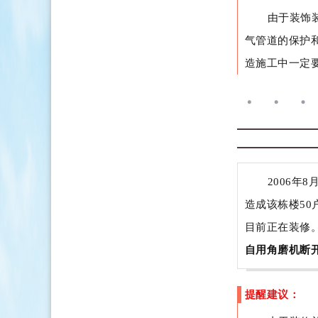
由于装饰
气管道的保护
造施工中一定
2006年
造成该栋楼5
目前正在装修
自用角磨机断
提醒建议：