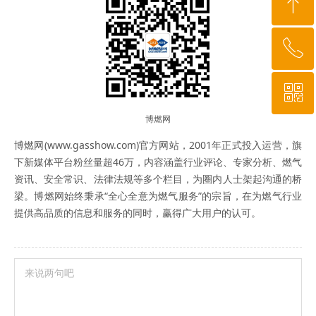
ꁸ
ꂅ
回到顶部
ꀥ
010-64919527
博燃网
微信二维码
博燃网(www.gasshow.com)官方网站，2001年正式投入运营，旗
下新媒体平台粉丝量超46万，内容涵盖行业评论、专家分析、燃气
资讯、安全常识、法律法规等多个栏目，为圈内人士架起沟通的桥
梁。博燃网始终秉承“全心全意为燃气服务”的宗旨，在为燃气行业
提供高品质的信息和服务的同时，赢得广大用户的认可。