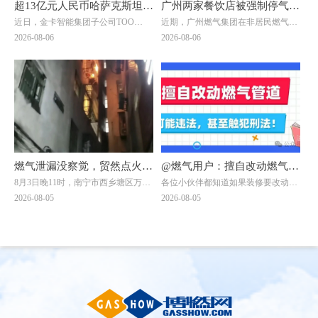
超13亿元人民币哈萨克斯坦大
广州两家餐饮店被强制停气！
近日，金卡智能集团子公司ТОО
近期，广州燃气集团在非居民燃气安
单落地！金卡智能国际化战略
原因曝光→
"Goldcard Smart Group
全专项治理中，对两家拒不整改隐患
2026-08-06
2026-08-06
迎来关键突破
Kazakhstan"（以下简称“金卡哈萨
的餐饮单位依法采取中止供气措施
克”）与ТОО "BTS Digital"（以下简
↓↓↓
称“BTS Digital”）签署了智能燃气表
销售合同，订单总额折合人民币约8.9
亿元，是公司深耕中亚能源数字化赛
道的标志性重磅订单。
燃气泄漏没察觉，贸然点火做
@燃气用户：擅自改动燃气管
8月3日晚11时，南宁市西乡塘区万秀
各位小伙伴都知道如果装修要改动燃
饭？南宁一自建房发生爆燃，
道，可能违法，甚至触犯刑
村一栋自建房发生爆燃事件：一名男
气管道需联系燃气公司！但有一些小
2026-08-05
2026-08-05
一男子被烧伤！日常用气记住
法！
子在加热饭菜时，未察觉燃气泄漏，
伙伴贪图方便，自行处置或找非专业
点燃燃气灶的瞬间突发爆燃，导致其
人员处理，一不留神就违法了。下面
8要8不要
二级烧伤，当晚已送往附近医院治
两位小伙伴的遭遇，会给大家带来怎
疗。
样的思考呢？